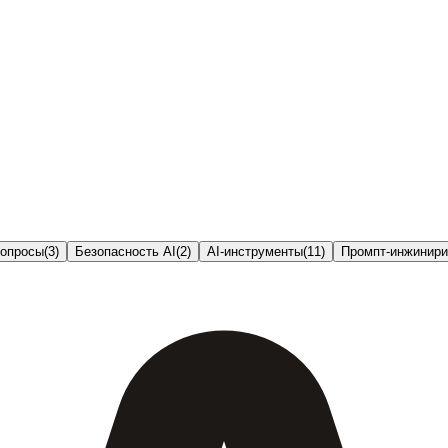
вопросы
(
3
)
Безопасность AI
(
2
)
AI-инструменты
(
11
)
Промпт-инжинири