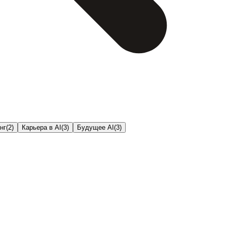
нг
(
2
)
Карьера в AI
(
3
)
Будущее AI
(
3
)