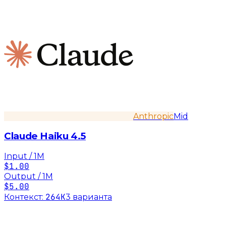
Anthropic
Mid
Claude Haiku 4.5
Input / 1M
$1.00
Output / 1M
$5.00
264K
Контекст:
3
вариант
а