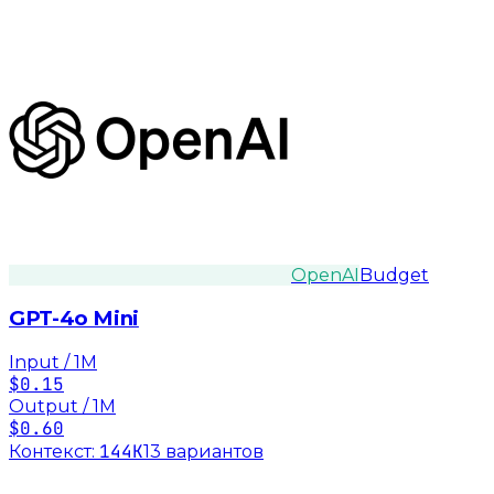
OpenAI
Budget
GPT-4o Mini
Input / 1M
$0.15
Output / 1M
$0.60
144K
Контекст:
13
вариант
ов