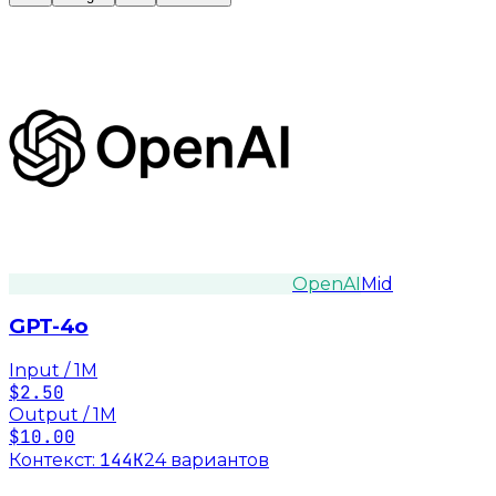
OpenAI
Mid
GPT-4o
Input / 1M
$2.50
Output / 1M
$10.00
144K
Контекст:
24
вариант
ов