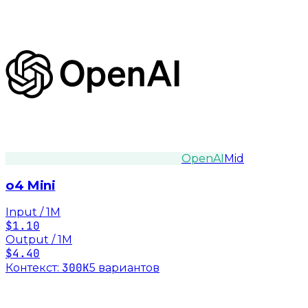
OpenAI
Mid
o4 Mini
Input / 1M
$1.10
Output / 1M
$4.40
300K
Контекст:
5
вариант
ов