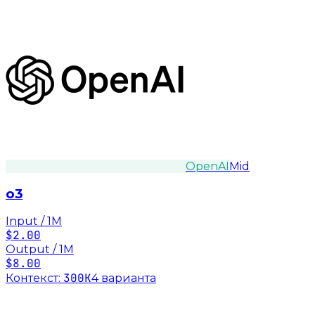
OpenAI
Mid
o3
Input / 1M
$2.00
Output / 1M
$8.00
300K
Контекст:
4
вариант
а