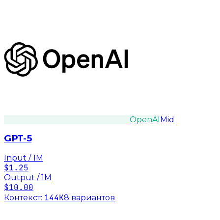
OpenAI
Mid
GPT-5
Input / 1M
$1.25
Output / 1M
$10.00
144K
Контекст:
8
вариант
ов