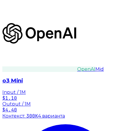
OpenAI
Mid
o3 Mini
Input / 1M
$1.10
Output / 1M
$4.40
300K
Контекст:
4
вариант
а