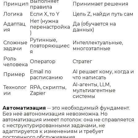
Выполняет
Принцип
Принимает решения
правила
Логика
Если X, то Y
Цель Z, найди путь сам
Нет (нужна
Адаптац
Да (обучается на
перенастройка
ия
данных)
)
Рутинные,
Сложные
Интеллектуальные,
повторяющиес
задачи
многоэтапные
я
Роль
Оператор
Стратег
человека
Email по
AI решает кому, когда и
Пример
расписанию
что написать
AI-агенты, LLM,
Технолог
RPA, скрипты,
мультиагентные
ии
Zapier
системы
Автоматизация
-- это необходимый фундамент.
Без неё автономизация невозможна. Но
автоматизация имеет потолок: она не справляется
с неструктурированными задачами, не
адаптируется к изменениям и требует
постоянного обслуживания.