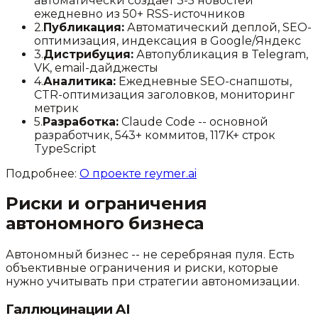
автоматически создаёт 3-5 новостей
ежедневно из 50+ RSS-источников
2.
Публикация:
Автоматический деплой, SEO-
оптимизация, индексация в Google/Яндекс
3.
Дистрибуция:
Автопубликация в Telegram,
VK, email-дайджесты
4.
Аналитика:
Ежедневные SEO-снапшоты,
CTR-оптимизация заголовков, мониторинг
метрик
5.
Разработка:
Claude Code -- основной
разработчик, 543+ коммитов, 117K+ строк
TypeScript
Подробнее:
О проекте reymer.ai
Риски и ограничения
автономного бизнеса
Автономный бизнес -- не серебряная пуля. Есть
объективные ограничения и риски, которые
нужно учитывать при стратегии автономизации.
Галлюцинации AI