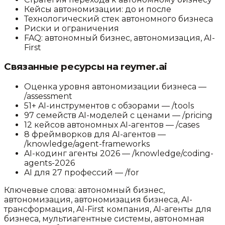
Кейсы автономизации: до и после
Технологический стек автономного бизнеса
Риски и ограничения
FAQ: автономный бизнес, автономизация, AI-
First
Связанные ресурсы на reymer.ai
Оценка уровня автономизации бизнеса —
/assessment
51+ AI-инструментов с обзорами — /tools
97 семейств AI-моделей с ценами — /pricing
12 кейсов автономных AI-агентов — /cases
8 фреймворков для AI-агентов —
/knowledge/agent-frameworks
AI-кодинг агенты 2026 — /knowledge/coding-
agents-2026
AI для 27 профессий — /for
Ключевые слова: автономный бизнес,
автономизация, автономизация бизнеса, AI-
трансформация, AI-First компания, AI-агенты для
бизнеса, мультиагентные системы, автономная