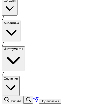
Сегодня
/
Аналитика
/
Инструменты
/
Обучение
⌘K
Поиск
Подписаться