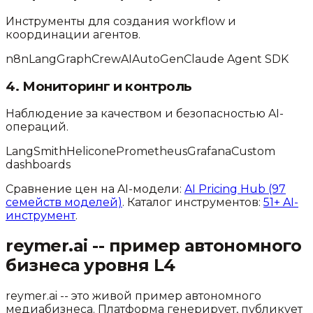
Инструменты для создания workflow и
координации агентов.
n8n
LangGraph
CrewAI
AutoGen
Claude Agent SDK
4. Мониторинг и контроль
Наблюдение за качеством и безопасностью AI-
операций.
LangSmith
Helicone
Prometheus
Grafana
Custom
dashboards
Сравнение цен на AI-модели:
AI Pricing Hub (97
семейств моделей)
. Каталог инструментов:
51+ AI-
инструмент
.
reymer.ai -- пример автономного
бизнеса уровня L4
reymer.ai -- это живой пример автономного
медиабизнеса. Платформа генерирует, публикует