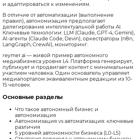
и адаптироваться к изменениям.
В отличие от автоматизации (выполнение
правил), автономизация предполагает
делегирование интеллектуальной работы AI.
Ключевые технологии: LLM (Claude, GPT-4, Gemini),
AI-агенты (Claude Code, Devin), оркестраторы (n8n,
LangGraph, CrewAI), мониторинг.
reymer.ai — живой пример автономного
медиабизнеса уровня L4. Платформа генерирует,
публикует и продвигает контент с минимальным
участием человека. Один основатель управляет
медиапорталом эквивалентным редакции из 10-
15 человек.
Основные разделы
Что такое автономный бизнес и
автономизация
Автономизация vs автоматизация: ключевые
различия
5 уровней автономности бизнеса (L0-L5)
Стратегия перехода к автономному бизнесу