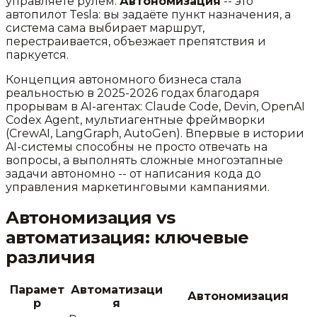
управляете рулём.
Автономизация
-- это
автопилот Tesla: вы задаёте пункт назначения, а
система сама выбирает маршрут,
перестраивается, объезжает препятствия и
паркуется.
Концепция автономного бизнеса стала
реальностью в 2025-2026 годах благодаря
прорывам в AI-агентах: Claude Code, Devin, OpenAI
Codex Agent, мультиагентные фреймворки
(CrewAI, LangGraph, AutoGen). Впервые в истории
AI-системы способны не просто отвечать на
вопросы, а выполнять сложные многоэтапные
задачи автономно -- от написания кода до
управления маркетинговыми кампаниями.
Автономизация vs
автоматизация: ключевые
различия
Парамет
Автоматизаци
Автономизация
р
я