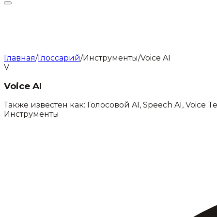
Главная
/
Глоссарий
/
Инструменты
/
Voice AI
V
Voice AI
Также известен как:
Голосовой AI
,
Speech AI
,
Voice T
Инструменты