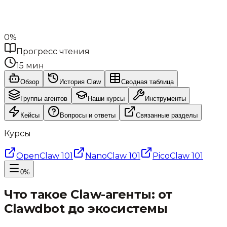
0
%
Прогресс чтения
15
мин
Обзор
История Claw
Сводная таблица
Группы агентов
Наши курсы
Инструменты
Кейсы
Вопросы и ответы
Связанные разделы
Курсы
OpenClaw 101
NanoClaw 101
PicoClaw 101
0
%
Что такое Claw-агенты: от
Clawdbot до экосистемы