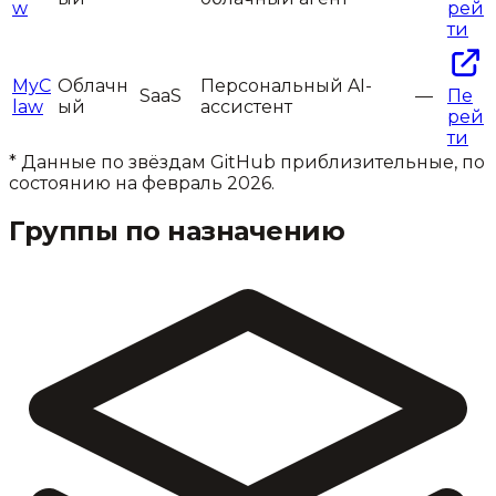
w
рей
ти
MyC
Облачн
Персональный AI-
SaaS
—
Пе
law
ый
ассистент
рей
ти
* Данные по звёздам GitHub приблизительные, по
состоянию на февраль 2026.
Группы по назначению