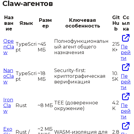
Claw-агентов
Наз
Git
Сс
Разм
Ключевая
ван
Язык
Hu
ыл
ер
особенность
ие
b
ка
Ope
Полнофункциональн
TypeScri
~45
215
nCla
ый агент общего
Пе
pt
МБ
K+
w
назначения
рей
ти
Nan
Security-first:
TypeScri
~18
10.
oCla
криптографическая
Пе
pt
МБ
5K
w
верификация
рей
ти
Iron
TEE (доверенное
4.2
Cla
Rust
~8 МБ
Пе
окружение)
K
w
рей
ти
Exo
~2 МБ
Rust /
WASM-изоляция для
2.8