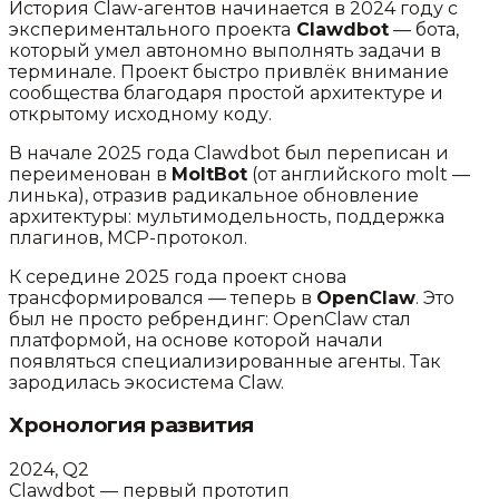
История Claw-агентов начинается в 2024 году с
экспериментального проекта
Clawdbot
— бота,
который умел автономно выполнять задачи в
терминале. Проект быстро привлёк внимание
сообщества благодаря простой архитектуре и
открытому исходному коду.
В начале 2025 года Clawdbot был переписан и
переименован в
MoltBot
(от английского molt —
линька), отразив радикальное обновление
архитектуры: мультимодельность, поддержка
плагинов, MCP-протокол.
К середине 2025 года проект снова
трансформировался — теперь в
OpenClaw
. Это
был не просто ребрендинг: OpenClaw стал
платформой, на основе которой начали
появляться специализированные агенты. Так
зародилась экосистема Claw.
Хронология развития
2024, Q2
Clawdbot — первый прототип