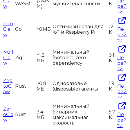
Cla
(WAS
Пе
WASM
мультитенантности
K
w
M)
рей
ти
Pico
Оптимизирован для
12
Cla
Go
~6 МБ
Пе
IoT и Raspberry Pi
K
w
рей
ти
Null
Минимальный
~1.2
3.1
Cla
Zig
footprint, zero-
Пе
МБ
K
w
dependency
рей
ти
Zep
~0.8
Одноразовые
1.9
toCl
Rust
Пе
МБ
(disposable) агенты
K
aw
рей
ти
Минимальный
Zer
3.4
бинарник,
5.7
oCla
Rust
Пе
МБ
максимальная
K
w
рей
скорость
ти