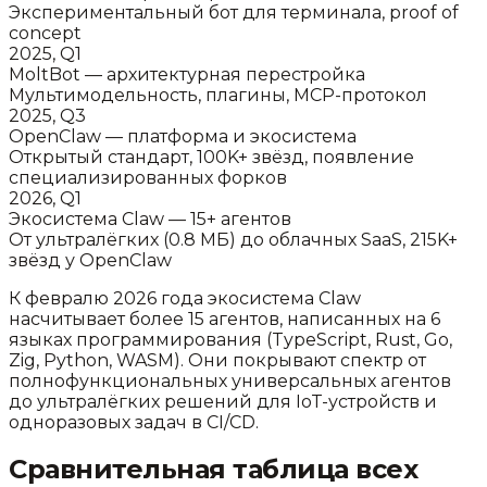
Экспериментальный бот для терминала, proof of
concept
2025, Q1
MoltBot — архитектурная перестройка
Мультимодельность, плагины, MCP-протокол
2025, Q3
OpenClaw — платформа и экосистема
Открытый стандарт, 100K+ звёзд, появление
специализированных форков
2026, Q1
Экосистема Claw — 15+ агентов
От ультралёгких (0.8 МБ) до облачных SaaS, 215K+
звёзд у OpenClaw
К февралю 2026 года экосистема Claw
насчитывает более 15 агентов, написанных на 6
языках программирования (TypeScript, Rust, Go,
Zig, Python, WASM). Они покрывают спектр от
полнофункциональных универсальных агентов
до ультралёгких решений для IoT-устройств и
одноразовых задач в CI/CD.
Сравнительная таблица всех