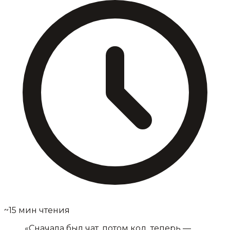
~15 мин чтения
«Сначала был чат, потом код, теперь —