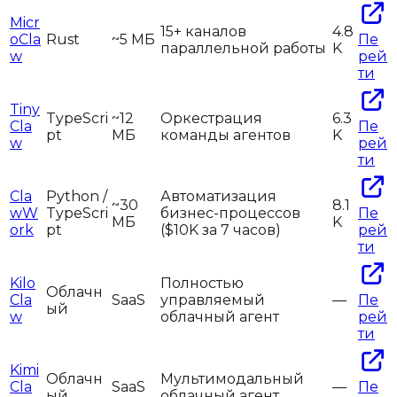
Micr
15+ каналов
4.8
oCla
Rust
~5 МБ
Пе
параллельной работы
K
w
рей
ти
Tiny
TypeScri
~12
Оркестрация
6.3
Cla
Пе
pt
МБ
команды агентов
K
w
рей
ти
Cla
Python /
Автоматизация
~30
8.1
wW
TypeScri
бизнес-процессов
Пе
МБ
K
ork
pt
($10K за 7 часов)
рей
ти
Kilo
Полностью
Облачн
Cla
SaaS
управляемый
—
Пе
ый
w
облачный агент
рей
ти
Kimi
Облачн
Мультимодальный
Cla
SaaS
—
Пе
ый
облачный агент