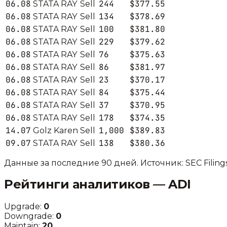
06.08
244
$377.55
STATA RAY
Sell
06.08
134
$378.69
STATA RAY
Sell
06.08
100
$381.80
STATA RAY
Sell
06.08
229
$379.62
STATA RAY
Sell
06.08
76
$375.63
STATA RAY
Sell
06.08
86
$381.97
STATA RAY
Sell
06.08
23
$370.17
STATA RAY
Sell
06.08
84
$375.44
STATA RAY
Sell
06.08
37
$370.95
STATA RAY
Sell
06.08
178
$374.35
STATA RAY
Sell
14.07
1,000
$389.83
Golz Karen
Sell
09.07
138
$380.36
STATA RAY
Sell
Данные за последние 90 дней. Источник: SEC Filings
Рейтинги аналитиков —
ADI
Upgrade:
0
Downgrade:
0
Maintain:
20