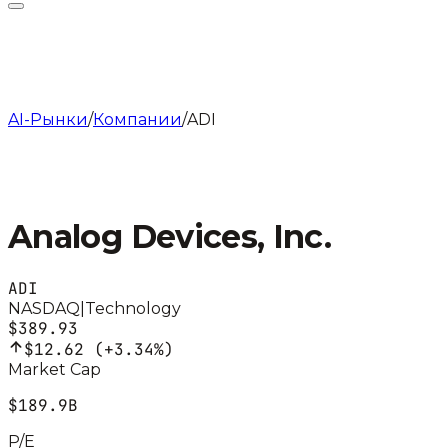
AI-Рынки
/
Компании
/
ADI
Analog Devices, Inc.
ADI
NASDAQ
|
Technology
$389.93
$12.62
(
+3.34%
)
Market Cap
$189.9B
P/E