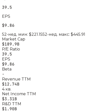
39.5
EPS
$9.86
52-нед. мин:
$221.15
52-нед. макс:
$445.91
Market Cap
$189.9B
P/E Ratio
39.5
EPS
$9.86
Beta
-
Revenue TTM
$12.74B
4 кв.
Net Income TTM
$3.31B
R&D TTM
$1.90B