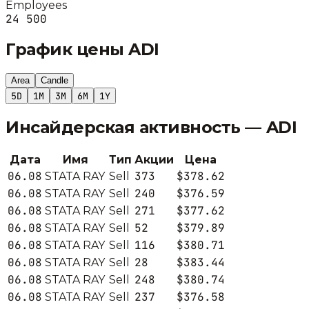
Employees
24 500
График цены
ADI
Area
Candle
5D
1M
3M
6M
1Y
Инсайдерская активность —
ADI
Дата
Имя
Тип
Акции
Цена
06.08
373
$378.62
STATA RAY
Sell
06.08
240
$376.59
STATA RAY
Sell
06.08
271
$377.62
STATA RAY
Sell
06.08
52
$379.89
STATA RAY
Sell
06.08
116
$380.71
STATA RAY
Sell
06.08
28
$383.44
STATA RAY
Sell
06.08
248
$380.74
STATA RAY
Sell
06.08
237
$376.58
STATA RAY
Sell