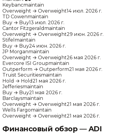
Keybanc
maintain
Overweight
→
Overweight
14 июл. 2026 г.
TD Cowen
maintain
Buy
→
Buy
13 июл. 2026 г.
Cantor Fitzgerald
maintain
Overweight
→
Overweight
29 июн. 2026 г.
Stifel
maintain
Buy
→
Buy
24 июн. 2026 г.
JP Morgan
maintain
Overweight
→
Overweight
26 мая 2026 г.
Evercore ISI Group
maintain
Outperform
→
Outperform
21 мая 2026 г.
Truist Securities
maintain
Hold
→
Hold
21 мая 2026 г.
Jefferies
maintain
Buy
→
Buy
21 мая 2026 г.
Barclays
maintain
Overweight
→
Overweight
21 мая 2026 г.
Wells Fargo
maintain
Overweight
→
Overweight
21 мая 2026 г.
Финансовый обзор —
ADI