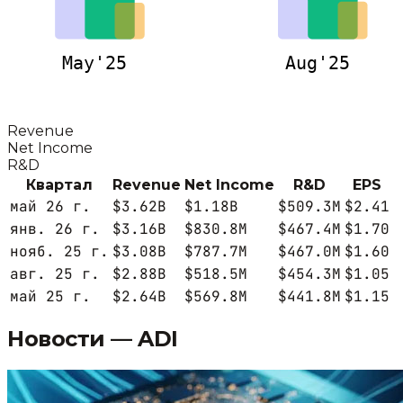
May'25
Aug'25
Revenue
Net Income
R&D
Квартал
Revenue
Net Income
R&D
EPS
май 26 г.
$3.62B
$1.18B
$509.3M
$2.41
янв. 26 г.
$3.16B
$830.8M
$467.4M
$1.70
нояб. 25 г.
$3.08B
$787.7M
$467.0M
$1.60
авг. 25 г.
$2.88B
$518.5M
$454.3M
$1.05
май 25 г.
$2.64B
$569.8M
$441.8M
$1.15
Новости —
ADI