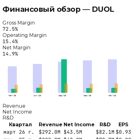
Финансовый обзор —
DUOL
Gross Margin
72.5
%
Operating Margin
15.4
%
Net Margin
14.9
%
Mar'25
Jun'25
Sep'25
Dec'25
Mar'26
Revenue
Net Income
R&D
Квартал
Revenue
Net Income
R&D
EPS
март 26 г.
$292.0M
$43.5M
$82.1M
$0.93