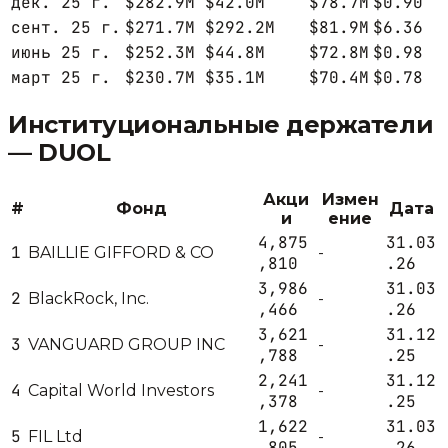
дек. 25 г.
$282.9M
$42.0M
$78.7M
$0.90
сент. 25 г.
$271.7M
$292.2M
$81.9M
$6.36
июнь 25 г.
$252.3M
$44.8M
$72.8M
$0.98
март 25 г.
$230.7M
$35.1M
$70.4M
$0.78
Институциональные держатели
—
DUOL
Акци
Измен
#
Фонд
Дата
и
ение
4,875
31.03
1
BAILLIE GIFFORD & CO
-
,810
.26
3,986
31.03
2
BlackRock, Inc.
-
,466
.26
3,621
31.12
3
VANGUARD GROUP INC
-
,788
.25
2,241
31.12
4
Capital World Investors
-
,378
.25
1,622
31.03
5
FIL Ltd
-
,805
.26