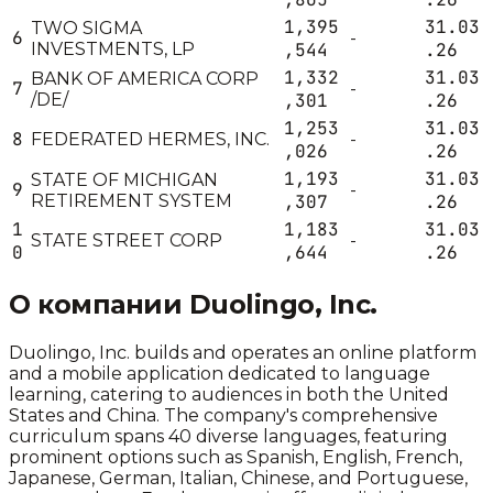
1,395
31.03
TWO SIGMA
6
-
INVESTMENTS, LP
,544
.26
1,332
31.03
BANK OF AMERICA CORP
7
-
/DE/
,301
.26
1,253
31.03
8
FEDERATED HERMES, INC.
-
,026
.26
1,193
31.03
STATE OF MICHIGAN
9
-
RETIREMENT SYSTEM
,307
.26
1
1,183
31.03
STATE STREET CORP
-
0
,644
.26
О компании
Duolingo, Inc.
Duolingo, Inc. builds and operates an online platform
and a mobile application dedicated to language
learning, catering to audiences in both the United
States and China. The company's comprehensive
curriculum spans 40 diverse languages, featuring
prominent options such as Spanish, English, French,
Japanese, German, Italian, Chinese, and Portuguese,