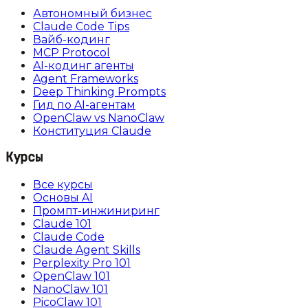
Автономный бизнес
Claude Code Tips
Вайб-кодинг
MCP Protocol
AI-кодинг агенты
Agent Frameworks
Deep Thinking Prompts
Гид по AI-агентам
OpenClaw vs NanoClaw
Конституция Claude
Курсы
Все курсы
Основы AI
Промпт-инжиниринг
Claude 101
Claude Code
Claude Agent Skills
Perplexity Pro 101
OpenClaw 101
NanoClaw 101
PicoClaw 101