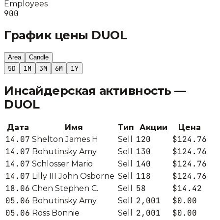
Employees
900
График цены
DUOL
Area
Candle
5D
1M
3M
6M
1Y
Инсайдерская активность —
DUOL
Дата
Имя
Тип
Акции
Цена
14.07
120
$124.76
Shelton James H
Sell
14.07
130
$124.76
Bohutinsky Amy
Sell
14.07
140
$124.76
Schlosser Mario
Sell
14.07
118
$124.76
Lilly III John Osborne
Sell
18.06
58
$14.42
Chen Stephen C.
Sell
05.06
2,001
$0.00
Bohutinsky Amy
Sell
05.06
2,001
$0.00
Ross Bonnie
Sell