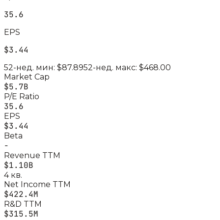
35.6
EPS
$3.44
52-нед. мин:
$87.89
52-нед. макс:
$468.00
Market Cap
$5.7B
P/E Ratio
35.6
EPS
$3.44
Beta
-
Revenue TTM
$1.10B
4 кв.
Net Income TTM
$422.4M
R&D TTM
$315.5M