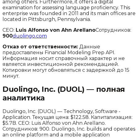
among others. Furthermore, it offers a digital
examination for assessing language proficiency. This
enterprise was founded in 2011 and its main offices are
located in Pittsburgh, Pennsylvania.
CEO:
Luis Alfonso von Ahn Arellano
Сотрудников:
900
duolingo.com
Отказ от ответственности:
Данные
предоставлены Financial Modeling Prep API.
Информация носит справочный характер и не
является инвестиционной рекомендацией.
Котировки могут обновляться с задержкой до 15
минут.
Duolingo, Inc.
(
DUOL
) — полная
аналитика
Duolingo, Inc.
(
DUOL
) —
Technology
,
Software -
Application
.
Текущая цена: $122.58.
Капитализация:
$5.7B.
CEO: Luis Alfonso von Ahn Arellano.
Сотрудников: 900.
Duolingo, Inc. builds and operates
an online platform and a mobile application