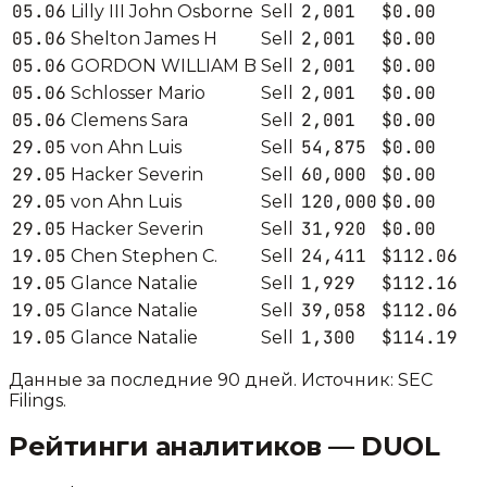
05.06
2,001
$0.00
Lilly III John Osborne
Sell
05.06
2,001
$0.00
Shelton James H
Sell
05.06
2,001
$0.00
GORDON WILLIAM B
Sell
05.06
2,001
$0.00
Schlosser Mario
Sell
05.06
2,001
$0.00
Clemens Sara
Sell
29.05
54,875
$0.00
von Ahn Luis
Sell
29.05
60,000
$0.00
Hacker Severin
Sell
29.05
120,000
$0.00
von Ahn Luis
Sell
29.05
31,920
$0.00
Hacker Severin
Sell
19.05
24,411
$112.06
Chen Stephen C.
Sell
19.05
1,929
$112.16
Glance Natalie
Sell
19.05
39,058
$112.06
Glance Natalie
Sell
19.05
1,300
$114.19
Glance Natalie
Sell
Данные за последние 90 дней. Источник: SEC
Filings.
Рейтинги аналитиков —
DUOL