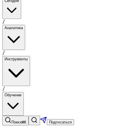
Сегодня
/
Аналитика
/
Инструменты
/
Обучение
⌘K
Поиск
Подписаться