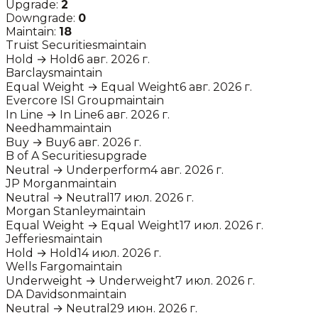
Upgrade:
2
Downgrade:
0
Maintain:
18
Truist Securities
maintain
Hold
→
Hold
6 авг. 2026 г.
Barclays
maintain
Equal Weight
→
Equal Weight
6 авг. 2026 г.
Evercore ISI Group
maintain
In Line
→
In Line
6 авг. 2026 г.
Needham
maintain
Buy
→
Buy
6 авг. 2026 г.
B of A Securities
upgrade
Neutral
→
Underperform
4 авг. 2026 г.
JP Morgan
maintain
Neutral
→
Neutral
17 июл. 2026 г.
Morgan Stanley
maintain
Equal Weight
→
Equal Weight
17 июл. 2026 г.
Jefferies
maintain
Hold
→
Hold
14 июл. 2026 г.
Wells Fargo
maintain
Underweight
→
Underweight
7 июл. 2026 г.
DA Davidson
maintain
Neutral
→
Neutral
29 июн. 2026 г.