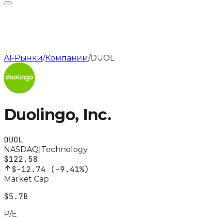
AI-Рынки
/
Компании
/
DUOL
Duolingo, Inc.
DUOL
NASDAQ
|
Technology
$122.58
$-12.74
(
-9.41%
)
Market Cap
$5.7B
P/E