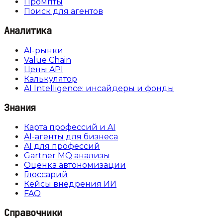
Промпты
Поиск для агентов
Аналитика
AI-рынки
Value Chain
Цены API
Калькулятор
AI Intelligence: инсайдеры и фонды
Знания
Карта профессий и AI
AI-агенты для бизнеса
AI для профессий
Gartner MQ анализы
Оценка автономизации
Глоссарий
Кейсы внедрения ИИ
FAQ
Справочники