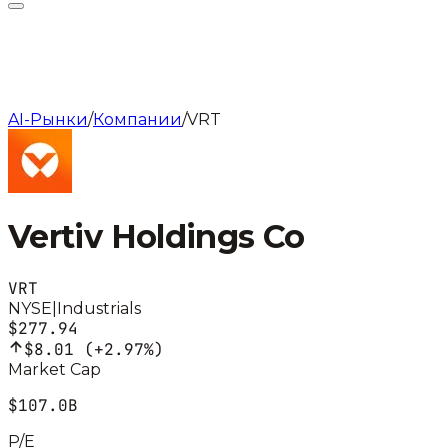
AI-Рынки
/
Компании
/
VRT
Vertiv Holdings Co
VRT
NYSE
|
Industrials
$277.94
$8.01
(
+2.97%
)
Market Cap
$107.0B
P/E