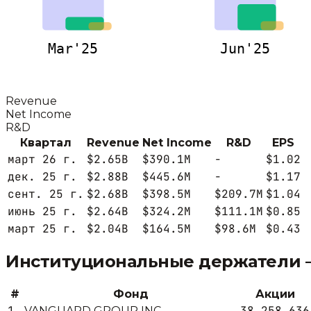
Mar'25
Jun'25
Revenue
Net Income
R&D
Квартал
Revenue
Net Income
R&D
EPS
март 26 г.
$2.65B
$390.1M
-
$1.02
дек. 25 г.
$2.88B
$445.6M
-
$1.17
сент. 25 г.
$2.68B
$398.5M
$209.7M
$1.04
июнь 25 г.
$2.64B
$324.2M
$111.1M
$0.85
март 25 г.
$2.04B
$164.5M
$98.6M
$0.43
Институциональные держатели
#
Фонд
Акции
1
38,258,636
VANGUARD GROUP INC