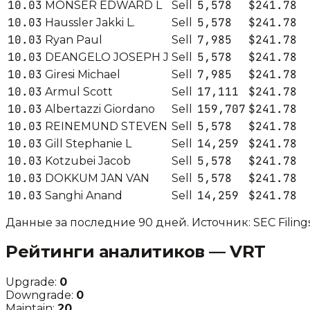
10.03
5,578
$241.78
MONSER EDWARD L
Sell
10.03
5,578
$241.78
Haussler Jakki L.
Sell
10.03
7,985
$241.78
Ryan Paul
Sell
10.03
5,578
$241.78
DEANGELO JOSEPH J
Sell
10.03
7,985
$241.78
Giresi Michael
Sell
10.03
17,111
$241.78
Armul Scott
Sell
10.03
159,707
$241.78
Albertazzi Giordano
Sell
10.03
5,578
$241.78
REINEMUND STEVEN
Sell
10.03
14,259
$241.78
Gill Stephanie L
Sell
10.03
5,578
$241.78
Kotzubei Jacob
Sell
10.03
5,578
$241.78
DOKKUM JAN VAN
Sell
10.03
14,259
$241.78
Sanghi Anand
Sell
Данные за последние 90 дней. Источник: SEC Filings
Рейтинги аналитиков —
VRT
Upgrade:
0
Downgrade:
0
Maintain:
20