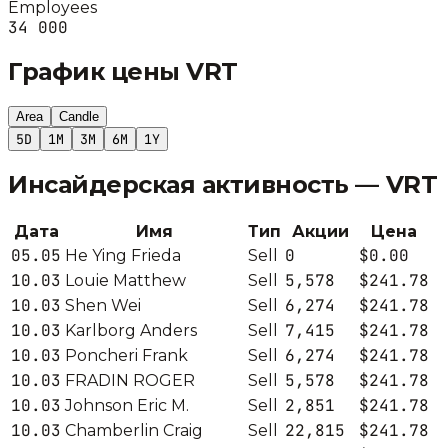
Employees
34 000
График цены
VRT
Area
Candle
5D
1M
3M
6M
1Y
Инсайдерская активность —
VRT
Дата
Имя
Тип
Акции
Цена
05.05
0
$0.00
He Ying Frieda
Sell
10.03
5,578
$241.78
Louie Matthew
Sell
10.03
6,274
$241.78
Shen Wei
Sell
10.03
7,415
$241.78
Karlborg Anders
Sell
10.03
6,274
$241.78
Poncheri Frank
Sell
10.03
5,578
$241.78
FRADIN ROGER
Sell
10.03
2,851
$241.78
Johnson Eric M.
Sell
10.03
22,815
$241.78
Chamberlin Craig
Sell