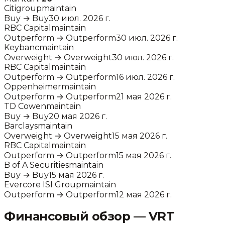
Citigroup
maintain
Buy
→
Buy
30 июл. 2026 г.
RBC Capital
maintain
Outperform
→
Outperform
30 июл. 2026 г.
Keybanc
maintain
Overweight
→
Overweight
30 июл. 2026 г.
RBC Capital
maintain
Outperform
→
Outperform
16 июл. 2026 г.
Oppenheimer
maintain
Outperform
→
Outperform
21 мая 2026 г.
TD Cowen
maintain
Buy
→
Buy
20 мая 2026 г.
Barclays
maintain
Overweight
→
Overweight
15 мая 2026 г.
RBC Capital
maintain
Outperform
→
Outperform
15 мая 2026 г.
B of A Securities
maintain
Buy
→
Buy
15 мая 2026 г.
Evercore ISI Group
maintain
Outperform
→
Outperform
12 мая 2026 г.
Финансовый обзор —
VRT