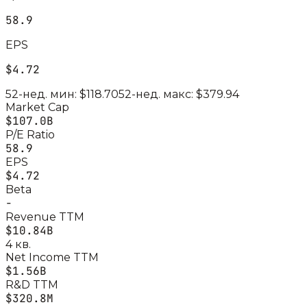
58.9
EPS
$4.72
52-нед. мин:
$118.70
52-нед. макс:
$379.94
Market Cap
$107.0B
P/E Ratio
58.9
EPS
$4.72
Beta
-
Revenue TTM
$10.84B
4 кв.
Net Income TTM
$1.56B
R&D TTM
$320.8M