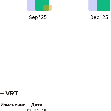
Sep'25
Dec'25
 —
VRT
Изменение
Дата
31.12.25
-