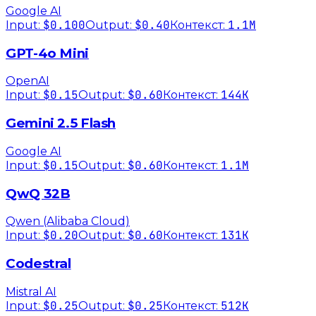
Google AI
$0.100
$0.40
1.1M
Input:
Output:
Контекст:
GPT-4o Mini
OpenAI
$0.15
$0.60
144K
Input:
Output:
Контекст:
Gemini 2.5 Flash
Google AI
$0.15
$0.60
1.1M
Input:
Output:
Контекст:
QwQ 32B
Qwen (Alibaba Cloud)
$0.20
$0.60
131K
Input:
Output:
Контекст:
Codestral
Mistral AI
$0.25
$0.25
512K
Input:
Output:
Контекст: