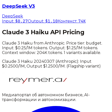
DeepSeek V3
DeepSeek
$0.27
$1.10
74K
Input:
Output:
Контекст:
Claude 3 Haiku
API Pricing
Claude 3 Haiku
from
Anthropic
. Price tier:
budget
.
Input: $0.25/1M tokens. Output: $1.25/1M tokens.
Context window: 204K tokens.
1 variants available.
Claude 3 Haiku 20240307
(
Anthropic
): Input
$
0.2500
/1M, Output $
1.2500
/1M.
(Flagship variant)
Медиапортал об автономном бизнесе, AI-
трансформации и автономизации.