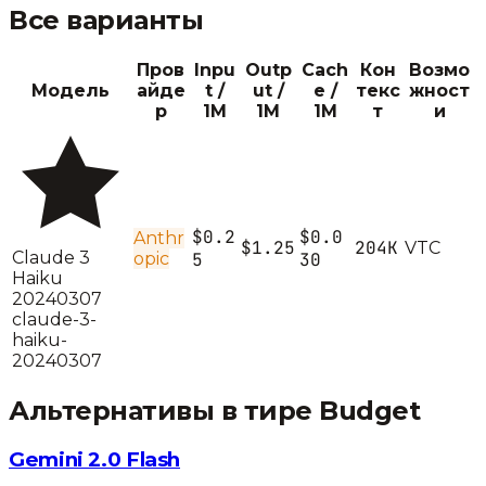
Все варианты
Пров
Inpu
Outp
Cach
Кон
Возмо
Модель
айде
t /
ut /
e /
текс
жност
р
1M
1M
1M
т
и
$0.2
$0.0
Anthr
$1.25
204K
V
T
C
Claude 3
opic
5
30
Haiku
20240307
claude-3-
haiku-
20240307
Альтернативы в тире
Budget
Gemini 2.0 Flash