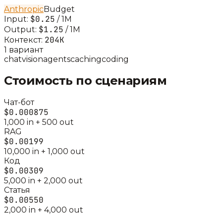
Anthropic
Budget
$0.25
Input:
/ 1M
$1.25
Output:
/ 1M
204K
Контекст:
1
вариант
chat
vision
agents
caching
coding
Стоимость по сценариям
Чат-бот
$0.000875
1,000
in +
500
out
RAG
$0.00199
10,000
in +
1,000
out
Код
$0.00309
5,000
in +
2,000
out
Статья
$0.00550
2,000
in +
4,000
out