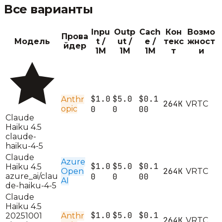
Все варианты
Inpu
Outp
Cach
Кон
Возмо
Прова
Модель
t /
ut /
e /
текс
жност
йдер
1M
1M
1M
т
и
$1.0
$5.0
$0.1
Anthr
264K
V
R
T
C
opic
0
0
00
Claude
Haiku 4.5
claude-
haiku-4-5
Claude
Azure
$1.0
$5.0
$0.1
Haiku 4.5
264K
Open
V
R
T
C
azure_ai/clau
0
0
00
AI
de-haiku-4-5
Claude
Haiku 4.5
$1.0
$5.0
$0.1
20251001
Anthr
264K
V
R
T
C