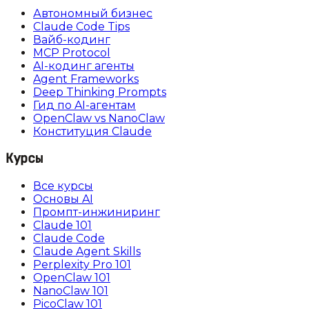
Автономный бизнес
Claude Code Tips
Вайб-кодинг
MCP Protocol
AI-кодинг агенты
Agent Frameworks
Deep Thinking Prompts
Гид по AI-агентам
OpenClaw vs NanoClaw
Конституция Claude
Курсы
Все курсы
Основы AI
Промпт-инжиниринг
Claude 101
Claude Code
Claude Agent Skills
Perplexity Pro 101
OpenClaw 101
NanoClaw 101
PicoClaw 101