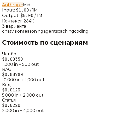
Anthropic
Mid
$1.00
Input:
/ 1M
$5.00
Output:
/ 1M
264K
Контекст:
3
вариант
а
chat
vision
reasoning
agents
caching
coding
Стоимость по сценариям
Чат-бот
$0.00350
1,000
in +
500
out
RAG
$0.00780
10,000
in +
1,000
out
Код
$0.0123
5,000
in +
2,000
out
Статья
$0.0220
2,000
in +
4,000
out