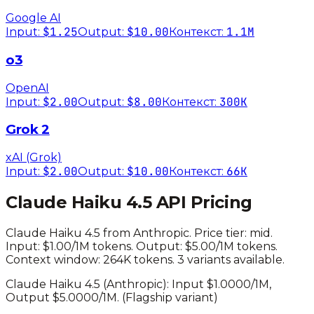
Google AI
$1.25
$10.00
1.1M
Input:
Output:
Контекст:
o3
OpenAI
$2.00
$8.00
300K
Input:
Output:
Контекст:
Grok 2
xAI (Grok)
$2.00
$10.00
66K
Input:
Output:
Контекст:
Claude Haiku 4.5
API Pricing
Claude Haiku 4.5
from
Anthropic
. Price tier:
mid
.
Input: $1.00/1M tokens. Output: $5.00/1M tokens.
Context window: 264K tokens.
3 variants available.
Claude Haiku 4.5
(
Anthropic
): Input $
1.0000
/1M,
Output $
5.0000
/1M.
(Flagship variant)