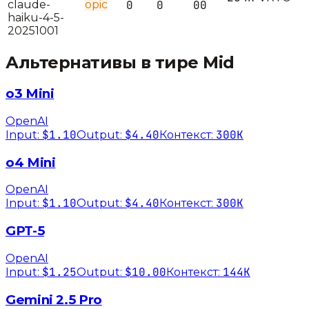
claude-
opic
0
0
00
haiku-4-5-
20251001
Альтернативы в тире
Mid
o3 Mini
OpenAI
$1.10
$4.40
300K
Input:
Output:
Контекст:
o4 Mini
OpenAI
$1.10
$4.40
300K
Input:
Output:
Контекст:
GPT-5
OpenAI
$1.25
$10.00
144K
Input:
Output:
Контекст:
Gemini 2.5 Pro