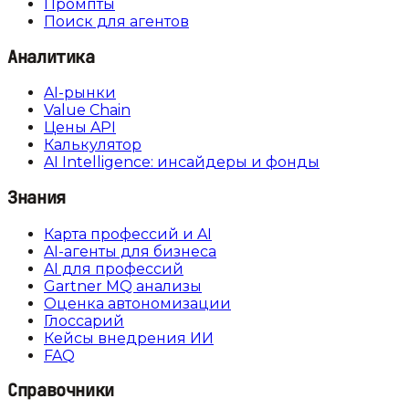
Промпты
Поиск для агентов
Аналитика
AI-рынки
Value Chain
Цены API
Калькулятор
AI Intelligence: инсайдеры и фонды
Знания
Карта профессий и AI
AI-агенты для бизнеса
AI для профессий
Gartner MQ анализы
Оценка автономизации
Глоссарий
Кейсы внедрения ИИ
FAQ
Справочники