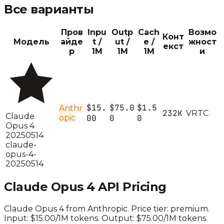
Все варианты
Пров
Inpu
Outp
Cach
Возмо
Конт
Модель
айде
t /
ut /
e /
жност
екст
р
1M
1M
1M
и
$15.
$75.0
$1.5
Anthr
232K
V
R
T
C
Claude
opic
00
0
0
Opus 4
20250514
claude-
opus-4-
20250514
Claude Opus 4
API Pricing
Claude Opus 4
from
Anthropic
. Price tier:
premium
.
Input: $15.00/1M tokens. Output: $75.00/1M tokens.