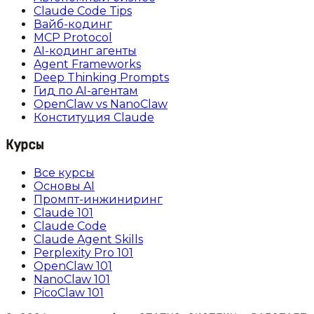
Claude Code Tips
Вайб-кодинг
MCP Protocol
AI-кодинг агенты
Agent Frameworks
Deep Thinking Prompts
Гид по AI-агентам
OpenClaw vs NanoClaw
Конституция Claude
Курсы
Все курсы
Основы AI
Промпт-инжиниринг
Claude 101
Claude Code
Claude Agent Skills
Perplexity Pro 101
OpenClaw 101
NanoClaw 101
PicoClaw 101