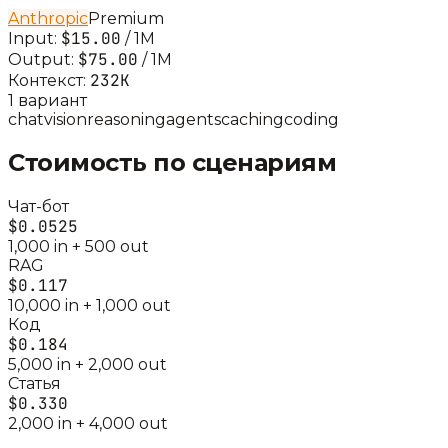
Anthropic
Premium
$15.00
Input:
/ 1M
$75.00
Output:
/ 1M
232K
Контекст:
1
вариант
chat
vision
reasoning
agents
caching
coding
Стоимость по сценариям
Чат-бот
$0.0525
1,000
in +
500
out
RAG
$0.117
10,000
in +
1,000
out
Код
$0.184
5,000
in +
2,000
out
Статья
$0.330
2,000
in +
4,000
out