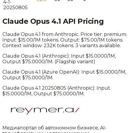
4-1-
20250805
Claude Opus 4.1
API Pricing
Claude Opus 4.1
from
Anthropic
. Price tier:
premium
.
Input: $15.00/1M tokens. Output: $75.00/1M tokens.
Context window: 232K tokens.
3 variants available.
Claude Opus 4.1
(
Anthropic
): Input $
15.0000
/1M,
Output $
75.0000
/1M.
(Flagship variant)
Claude Opus 4.1
(
Azure OpenAI
): Input $
15.0000
/1M,
Output $
75.0000
/1M.
Claude Opus 4.1 20250805
(
Anthropic
): Input
$
15.0000
/1M, Output $
75.0000
/1M.
Медиапортал об автономном бизнесе, AI-