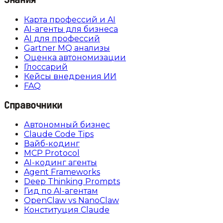
Карта профессий и AI
AI-агенты для бизнеса
AI для профессий
Gartner MQ анализы
Оценка автономизации
Глоссарий
Кейсы внедрения ИИ
FAQ
Справочники
Автономный бизнес
Claude Code Tips
Вайб-кодинг
MCP Protocol
AI-кодинг агенты
Agent Frameworks
Deep Thinking Prompts
Гид по AI-агентам
OpenClaw vs NanoClaw
Конституция Claude