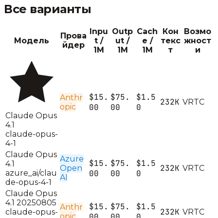
Все варианты
Inpu
Outp
Cach
Кон
Возмо
Прова
Модель
t /
ut /
e /
текс
жност
йдер
1M
1M
1M
т
и
$15.
$75.
$1.5
Anthr
232K
V
R
T
C
opic
00
00
0
Claude Opus
4.1
claude-opus-
4-1
Claude Opus
Azure
$15.
$75.
$1.5
4.1
232K
Open
V
R
T
C
azure_ai/clau
00
00
0
AI
de-opus-4-1
Claude Opus
4.1 20250805
$15.
$75.
$1.5
Anthr
232K
claude-opus-
V
R
T
C
opic
00
00
0