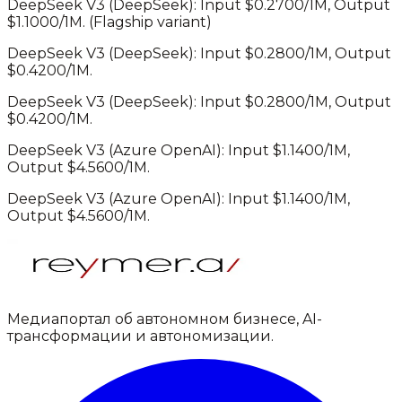
DeepSeek V3
(
DeepSeek
): Input $
0.2700
/1M, Output
$
1.1000
/1M.
(Flagship variant)
DeepSeek V3
(
DeepSeek
): Input $
0.2800
/1M, Output
$
0.4200
/1M.
DeepSeek V3
(
DeepSeek
): Input $
0.2800
/1M, Output
$
0.4200
/1M.
DeepSeek V3
(
Azure OpenAI
): Input $
1.1400
/1M,
Output $
4.5600
/1M.
DeepSeek V3
(
Azure OpenAI
): Input $
1.1400
/1M,
Output $
4.5600
/1M.
Медиапортал об автономном бизнесе, AI-
трансформации и автономизации.