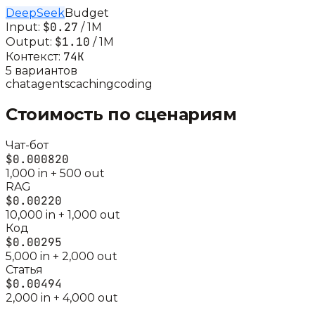
DeepSeek
Budget
$0.27
Input:
/ 1M
$1.10
Output:
/ 1M
74K
Контекст:
5
вариант
ов
chat
agents
caching
coding
Стоимость по сценариям
Чат-бот
$0.000820
1,000
in +
500
out
RAG
$0.00220
10,000
in +
1,000
out
Код
$0.00295
5,000
in +
2,000
out
Статья
$0.00494
2,000
in +
4,000
out