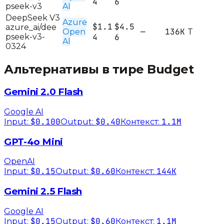
4
6
pseek-v3
AI
DeepSeek V3
Azure
$1.1
$4.5
azure_ai/dee
—
136K
Open
T
pseek-v3-
4
6
AI
0324
Альтернативы в тире
Budget
Gemini 2.0 Flash
Google AI
$0.100
$0.40
1.1M
Input:
Output:
Контекст:
GPT-4o Mini
OpenAI
$0.15
$0.60
144K
Input:
Output:
Контекст:
Gemini 2.5 Flash
Google AI
$0.15
$0.60
1.1M
Input:
Output:
Контекст: