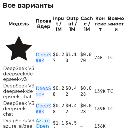
Все варианты
Inpu
Outp
Cach
Кон
Возмо
Прова
Модель
t /
ut /
e /
текс
жност
йдер
1M
1M
1M
т
и
$0.2
$1.1
$0.0
DeepS
74K
T
C
eek
7
0
70
DeepSeek V3
deepseek/de
epseek-v3
DeepSeek V3
$0.2
$0.4
$0.0
DeepS
139K
deepseek/de
T
C
eek
8
2
28
epseek-chat
DeepSeek V3
$0.2
$0.4
$0.0
DeepS
139K
deepseek-
T
C
eek
8
2
28
chat
DeepSeek V3
Azure
$1.1
$4.5
—
136K
azure_ai/dee
Open