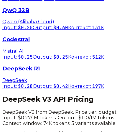
QwQ 32B
Qwen (Alibaba Cloud)
$0.20
$0.60
131K
Input:
Output:
Контекст:
Codestral
Mistral AI
$0.25
$0.25
512K
Input:
Output:
Контекст:
DeepSeek R1
DeepSeek
$0.28
$0.42
197K
Input:
Output:
Контекст:
DeepSeek V3
API Pricing
DeepSeek V3
from
DeepSeek
. Price tier:
budget
.
Input: $0.27/1M tokens. Output: $1.10/1M tokens.
Context window: 74K tokens.
5 variants available.