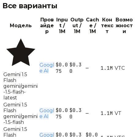
Все варианты
Пров
Inpu
Outp
Cach
Кон
Возмо
Модель
айде
t /
ut /
e /
текс
жност
р
1M
1M
1M
т
и
$0.0
$0.3
Googl
—
1.1M
V
T
C
e AI
75
0
Gemini 1.5
Flash
gemini/gemini
-1.5-flash-
latest
Gemini 1.5
$0.0
$0.3
Flash
Googl
—
1.1M
V
T
gemini/gemini
e AI
75
0
-1.5-flash
Gemini 1.5
$0.0
$0.3
$0.0
Flash
Googl