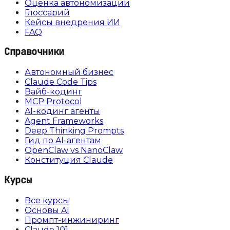
Оценка автономизации
Глоссарий
Кейсы внедрения ИИ
FAQ
Справочники
Автономный бизнес
Claude Code Tips
Вайб-кодинг
MCP Protocol
AI-кодинг агенты
Agent Frameworks
Deep Thinking Prompts
Гид по AI-агентам
OpenClaw vs NanoClaw
Конституция Claude
Курсы
Все курсы
Основы AI
Промпт-инжиниринг
Claude 101