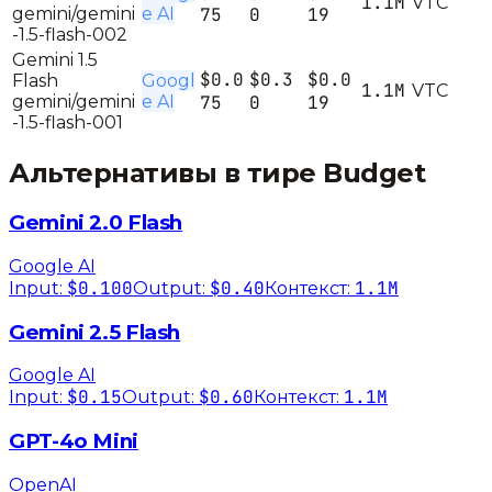
1.1M
V
T
C
gemini/gemini
e AI
75
0
19
-1.5-flash-002
Gemini 1.5
$0.0
$0.3
$0.0
Flash
Googl
1.1M
V
T
C
gemini/gemini
e AI
75
0
19
-1.5-flash-001
Альтернативы в тире
Budget
Gemini 2.0 Flash
Google AI
$0.100
$0.40
1.1M
Input:
Output:
Контекст:
Gemini 2.5 Flash
Google AI
$0.15
$0.60
1.1M
Input:
Output:
Контекст:
GPT-4o Mini
OpenAI