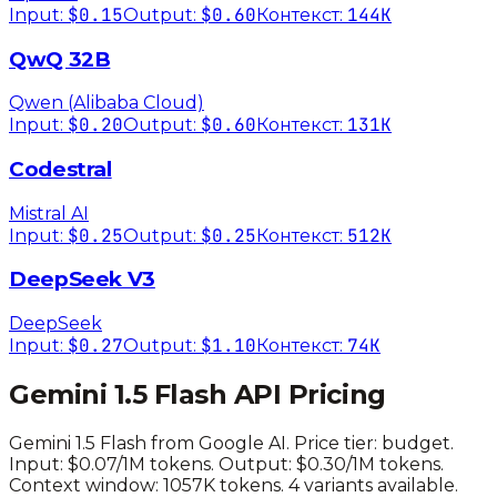
$0.15
$0.60
144K
Input:
Output:
Контекст:
QwQ 32B
Qwen (Alibaba Cloud)
$0.20
$0.60
131K
Input:
Output:
Контекст:
Codestral
Mistral AI
$0.25
$0.25
512K
Input:
Output:
Контекст:
DeepSeek V3
DeepSeek
$0.27
$1.10
74K
Input:
Output:
Контекст:
Gemini 1.5 Flash
API Pricing
Gemini 1.5 Flash
from
Google AI
. Price tier:
budget
.
Input: $0.07/1M tokens. Output: $0.30/1M tokens.
Context window: 1057K tokens.
4 variants available.