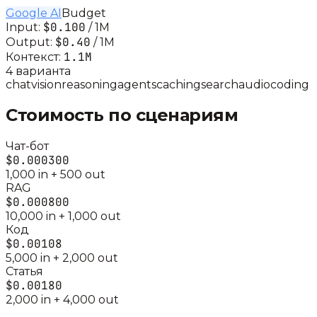
Google AI
Budget
$0.100
Input:
/ 1M
$0.40
Output:
/ 1M
1.1M
Контекст:
4
вариант
а
chat
vision
reasoning
agents
caching
search
audio
coding
Стоимость по сценариям
Чат-бот
$0.000300
1,000
in +
500
out
RAG
$0.000800
10,000
in +
1,000
out
Код
$0.00108
5,000
in +
2,000
out
Статья
$0.00180
2,000
in +
4,000
out