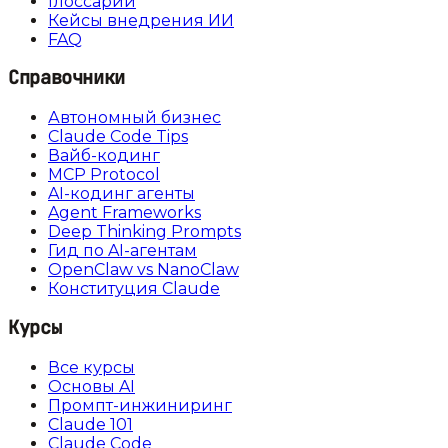
Глоссарий
Кейсы внедрения ИИ
FAQ
Справочники
Автономный бизнес
Claude Code Tips
Вайб-кодинг
MCP Protocol
AI-кодинг агенты
Agent Frameworks
Deep Thinking Prompts
Гид по AI-агентам
OpenClaw vs NanoClaw
Конституция Claude
Курсы
Все курсы
Основы AI
Промпт-инжиниринг
Claude 101
Claude Code