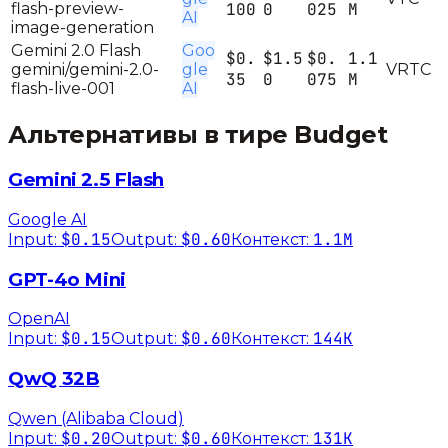
flash-preview-
100
0
025
M
AI
image-generation
Gemini 2.0 Flash
Goo
$0.
$1.5
$0.
1.1
gemini/gemini-2.0-
gle
V
R
T
C
35
0
075
M
flash-live-001
AI
Альтернативы в тире
Budget
Gemini 2.5 Flash
Google AI
$0.15
$0.60
1.1M
Input:
Output:
Контекст:
GPT-4o Mini
OpenAI
$0.15
$0.60
144K
Input:
Output:
Контекст:
QwQ 32B
Qwen (Alibaba Cloud)
$0.20
$0.60
131K
Input:
Output:
Контекст: