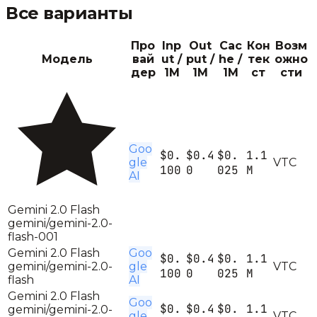
Все варианты
Про
Inp
Out
Cac
Кон
Возм
Модель
вай
ut /
put /
he /
тек
ожно
дер
1M
1M
1M
ст
сти
Goo
$0.
$0.4
$0.
1.1
gle
V
T
C
100
0
025
M
AI
Gemini 2.0 Flash
gemini/gemini-2.0-
flash-001
Gemini 2.0 Flash
Goo
$0.
$0.4
$0.
1.1
gemini/gemini-2.0-
gle
V
T
C
100
0
025
M
flash
AI
Gemini 2.0 Flash
Goo
$0.
$0.4
$0.
1.1
gemini/gemini-2.0-
gle
V
T
C