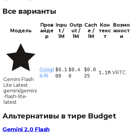
Все варианты
Пров
Inpu
Outp
Cach
Кон
Возмо
Модель
айде
t /
ut /
e /
текс
жност
р
1M
1M
1M
т
и
$0.1
$0.4
$0.0
Googl
1.1M
V
R
T
C
e AI
00
0
25
Gemini Flash
Lite Latest
gemini/gemini
-flash-lite-
latest
Альтернативы в тире
Budget
Gemini 2.0 Flash