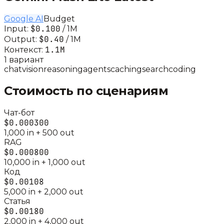
Google AI
Budget
$0.100
Input:
/ 1M
$0.40
Output:
/ 1M
1.1M
Контекст:
1
вариант
chat
vision
reasoning
agents
caching
search
coding
Стоимость по сценариям
Чат-бот
$0.000300
1,000
in +
500
out
RAG
$0.000800
10,000
in +
1,000
out
Код
$0.00108
5,000
in +
2,000
out
Статья
$0.00180
2,000
in +
4,000
out