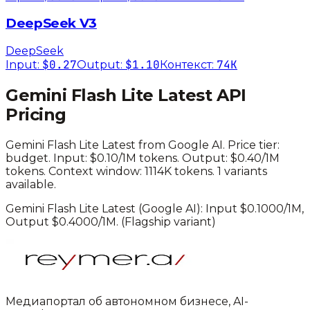
DeepSeek V3
DeepSeek
$0.27
$1.10
74K
Input:
Output:
Контекст:
Gemini Flash Lite Latest
API
Pricing
Gemini Flash Lite Latest
from
Google AI
. Price tier:
budget
.
Input: $0.10/1M tokens. Output: $0.40/1M
tokens.
Context window: 1114K tokens.
1 variants
available.
Gemini Flash Lite Latest
(
Google AI
): Input $
0.1000
/1M,
Output $
0.4000
/1M.
(Flagship variant)
Медиапортал об автономном бизнесе, AI-