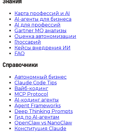
Знания
Карта профессий и AI
AI-агенты для бизнеса
AI для профессий
Gartner MQ анализы
Оценка автономизации
Глоссарий
Кейсы внедрения ИИ
FAQ
Справочники
Автономный бизнес
Claude Code Tips
Вайб-кодинг
MCP Protocol
AI-кодинг агенты
Agent Frameworks
Deep Thinking Prompts
Гид по AI-агентам
OpenClaw vs NanoClaw
Конституция Claude