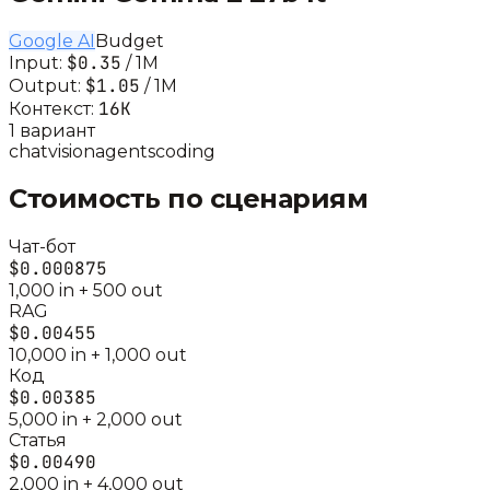
Google AI
Budget
$0.35
Input:
/ 1M
$1.05
Output:
/ 1M
16K
Контекст:
1
вариант
chat
vision
agents
coding
Стоимость по сценариям
Чат-бот
$0.000875
1,000
in +
500
out
RAG
$0.00455
10,000
in +
1,000
out
Код
$0.00385
5,000
in +
2,000
out
Статья
$0.00490
2,000
in +
4,000
out