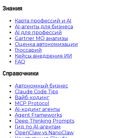
Знания
Карта профессий и AI
AI-агенты для бизнеса
AI для профессий
Gartner MQ анализы
Оценка автономизации
Глоссарий
Кейсы внедрения ИИ
FAQ
Справочники
Автономный бизнес
Claude Code Tips
Вайб-кодинг
MCP Protocol
AI-кодинг агенты
Agent Frameworks
Deep Thinking Prompts
Гид по AI-агентам
OpenClaw vs NanoClaw