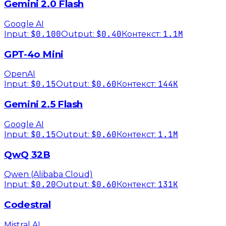
Gemini 2.0 Flash
Google AI
$0.100
$0.40
1.1M
Input:
Output:
Контекст:
GPT-4o Mini
OpenAI
$0.15
$0.60
144K
Input:
Output:
Контекст:
Gemini 2.5 Flash
Google AI
$0.15
$0.60
1.1M
Input:
Output:
Контекст:
QwQ 32B
Qwen (Alibaba Cloud)
$0.20
$0.60
131K
Input:
Output:
Контекст:
Codestral
Mistral AI