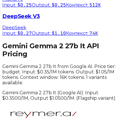
$0.25
$0.25
512K
Input:
Output:
Контекст:
DeepSeek V3
DeepSeek
$0.27
$1.10
74K
Input:
Output:
Контекст:
Gemini Gemma 2 27b It
API
Pricing
Gemini Gemma 2 27b It
from
Google AI
. Price tier:
budget
.
Input: $0.35/1M tokens. Output: $1.05/1M
tokens.
Context window: 16K tokens.
1 variants
available.
Gemini Gemma 2 27b It
(
Google AI
): Input
$
0.3500
/1M, Output $
1.0500
/1M.
(Flagship variant)