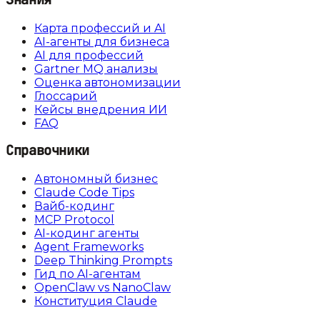
Карта профессий и AI
AI-агенты для бизнеса
AI для профессий
Gartner MQ анализы
Оценка автономизации
Глоссарий
Кейсы внедрения ИИ
FAQ
Справочники
Автономный бизнес
Claude Code Tips
Вайб-кодинг
MCP Protocol
AI-кодинг агенты
Agent Frameworks
Deep Thinking Prompts
Гид по AI-агентам
OpenClaw vs NanoClaw
Конституция Claude