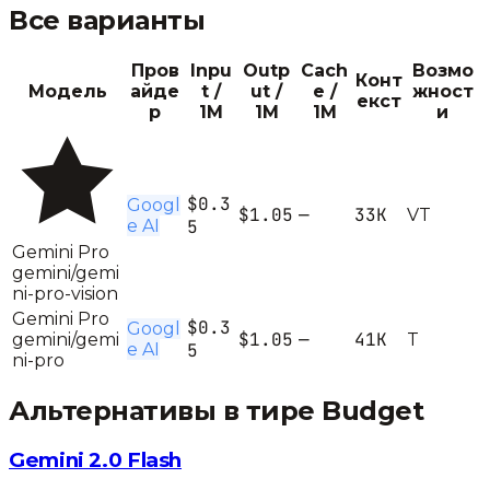
Все варианты
Пров
Inpu
Outp
Cach
Возмо
Конт
Модель
айде
t /
ut /
e /
жност
екст
р
1M
1M
1M
и
$0.3
Googl
$1.05
—
33K
V
T
e AI
5
Gemini Pro
gemini/gemi
ni-pro-vision
Gemini Pro
$0.3
Googl
$1.05
—
41K
gemini/gemi
T
e AI
5
ni-pro
Альтернативы в тире
Budget
Gemini 2.0 Flash