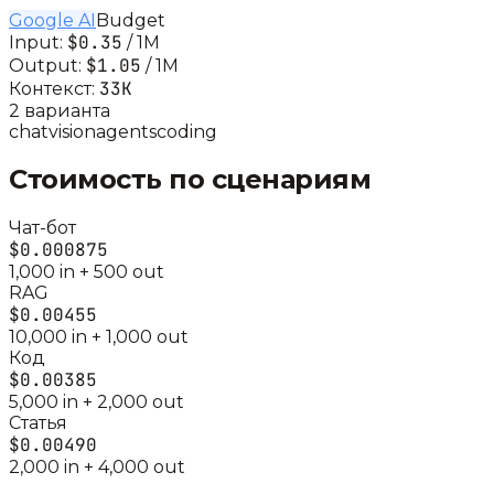
Google AI
Budget
$0.35
Input:
/ 1M
$1.05
Output:
/ 1M
33K
Контекст:
2
вариант
а
chat
vision
agents
coding
Стоимость по сценариям
Чат-бот
$0.000875
1,000
in +
500
out
RAG
$0.00455
10,000
in +
1,000
out
Код
$0.00385
5,000
in +
2,000
out
Статья
$0.00490
2,000
in +
4,000
out