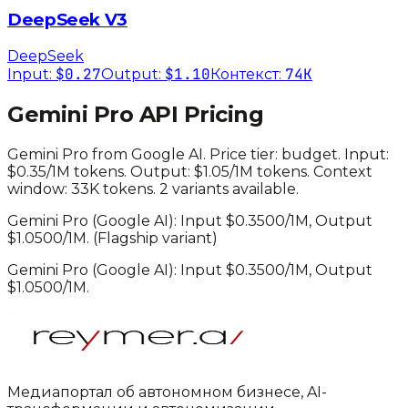
DeepSeek V3
DeepSeek
$0.27
$1.10
74K
Input:
Output:
Контекст:
Gemini Pro
API Pricing
Gemini Pro
from
Google AI
. Price tier:
budget
.
Input:
$0.35/1M tokens. Output: $1.05/1M tokens.
Context
window: 33K tokens.
2 variants available.
Gemini Pro
(
Google AI
): Input $
0.3500
/1M, Output
$
1.0500
/1M.
(Flagship variant)
Gemini Pro
(
Google AI
): Input $
0.3500
/1M, Output
$
1.0500
/1M.
Медиапортал об автономном бизнесе, AI-