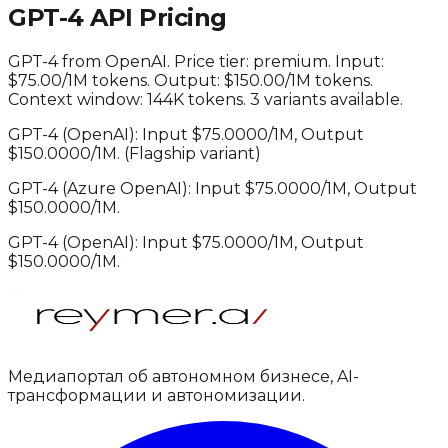
GPT-4
API Pricing
GPT-4
from
OpenAI
. Price tier:
premium
.
Input:
$75.00/1M tokens. Output: $150.00/1M tokens.
Context window: 144K tokens.
3 variants available.
GPT-4
(
OpenAI
): Input $
75.0000
/1M, Output
$
150.0000
/1M.
(Flagship variant)
GPT-4
(
Azure OpenAI
): Input $
75.0000
/1M, Output
$
150.0000
/1M.
GPT-4
(
OpenAI
): Input $
75.0000
/1M, Output
$
150.0000
/1M.
Медиапортал об автономном бизнесе, AI-
трансформации и автономизации.