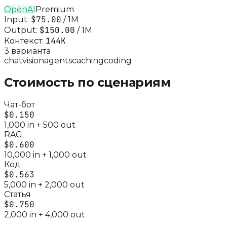
OpenAI
Premium
$75.00
Input:
/ 1M
$150.00
Output:
/ 1M
144K
Контекст:
3
вариант
а
chat
vision
agents
caching
coding
Стоимость по сценариям
Чат-бот
$0.150
1,000
in +
500
out
RAG
$0.600
10,000
in +
1,000
out
Код
$0.563
5,000
in +
2,000
out
Статья
$0.750
2,000
in +
4,000
out