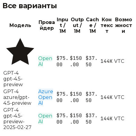
Все варианты
Inpu
Outp
Cach
Кон
Возмо
Прова
Модель
t /
ut /
e /
текс
жност
йдер
1M
1M
1M
т
и
$75.
$150
$37.
Open
144K
V
T
C
AI
00
.00
50
GPT-4
gpt-4.5-
preview
GPT-4
Azure
$75.
$150
$37.
144K
azure/gpt-
Open
V
T
C
00
.00
50
4.5-preview
AI
GPT-4
$75.
$150
$37.
gpt-4.5-
Open
144K
V
T
C
preview-
AI
00
.00
50
2025-02-27