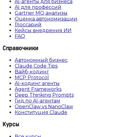
AI-агенты для бизнеса
AI для профессий
Gartner MQ анализы
Оценка автономизации
Глоссарий
Кейсы внедрения ИИ
FAQ
Справочники
Автономный бизнес
Claude Code Tips
Вайб-кодинг
MCP Protocol
AI-кодинг агенты
Agent Frameworks
Deep Thinking Prompts
Гид по AI-агентам
OpenClaw vs NanoClaw
Конституция Claude
Курсы
Все курсы