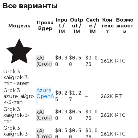
Все варианты
Inpu
Outp
Cach
Кон
Возмо
Прова
Модель
t /
ut /
e /
текс
жност
йдер
1M
1M
1M
т
и
$0.3
$0.5
$0.0
xAI
262K
R
T
C
(Grok)
0
0
75
Grok 3
xai/grok-3-
mini-latest
Grok 3
Azure
$0.2
$1.2
—
262K
azure_ai/gro
OpenA
R
T
5
7
k-3-mini
I
Grok 3
$0.3
$0.5
$0.0
xAI
262K
xai/grok-3-
R
T
C
(Grok)
0
0
75
mini
Grok 3
$0.3
$0.5
$0.0
xAI
262K
xai/grok-3-
R
T
C
(Grok)
0
0
75