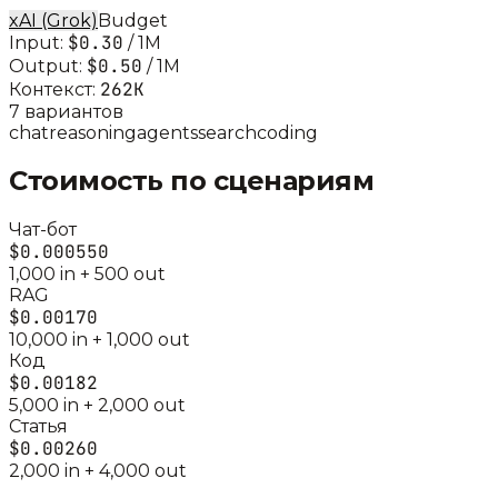
xAI (Grok)
Budget
$0.30
Input:
/ 1M
$0.50
Output:
/ 1M
262K
Контекст:
7
вариант
ов
chat
reasoning
agents
search
coding
Стоимость по сценариям
Чат-бот
$0.000550
1,000
in +
500
out
RAG
$0.00170
10,000
in +
1,000
out
Код
$0.00182
5,000
in +
2,000
out
Статья
$0.00260
2,000
in +
4,000
out