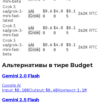
mini-beta
Grok 3
$0.6
$4.0
$0.1
xai/grok-3-
xAI
262K
R
T
C
mini-fast-
(Grok)
0
0
5
latest
Grok 3
$0.6
$4.0
$0.1
xAI
262K
xai/grok-3-
R
T
C
(Grok)
0
0
5
mini-fast
Grok 3
$0.6
$4.0
$0.1
xai/grok-3-
xAI
262K
R
T
C
mini-fast-
(Grok)
0
0
5
beta
Альтернативы в тире
Budget
Gemini 2.0 Flash
Google AI
$0.100
$0.40
1.1M
Input:
Output:
Контекст:
Gemini 2.5 Flash