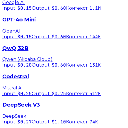
Google AI
$0.15
$0.60
1.1M
Input:
Output:
Контекст:
GPT-4o Mini
OpenAI
$0.15
$0.60
144K
Input:
Output:
Контекст:
QwQ 32B
Qwen (Alibaba Cloud)
$0.20
$0.60
131K
Input:
Output:
Контекст:
Codestral
Mistral AI
$0.25
$0.25
512K
Input:
Output:
Контекст:
DeepSeek V3
DeepSeek
$0.27
$1.10
74K
Input:
Output:
Контекст: