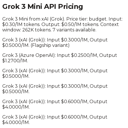
Grok 3 Mini
API Pricing
Grok 3 Mini
from
xAI (Grok)
. Price tier:
budget
.
Input:
$0.30/1M tokens. Output: $0.50/1M tokens.
Context
window: 262K tokens.
7 variants available.
Grok 3
(
xAI (Grok)
): Input $
0.3000
/1M, Output
$
0.5000
/1M.
(Flagship variant)
Grok 3
(
Azure OpenAI
): Input $
0.2500
/1M, Output
$
1.2700
/1M.
Grok 3
(
xAI (Grok)
): Input $
0.3000
/1M, Output
$
0.5000
/1M.
Grok 3
(
xAI (Grok)
): Input $
0.3000
/1M, Output
$
0.5000
/1M.
Grok 3
(
xAI (Grok)
): Input $
0.6000
/1M, Output
$
4.0000
/1M.
Grok 3
(
xAI (Grok)
): Input $
0.6000
/1M, Output
$
4.0000
/1M.