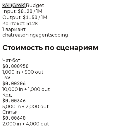
xAI (Grok)
Budget
$0.20
Input:
/ 1M
$1.50
Output:
/ 1M
512K
Контекст:
1
вариант
chat
reasoning
agents
coding
Стоимость по сценариям
Чат-бот
$0.000950
1,000
in +
500
out
RAG
$0.00206
10,000
in +
1,000
out
Код
$0.00346
5,000
in +
2,000
out
Статья
$0.00640
2,000
in +
4,000
out