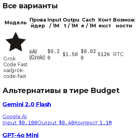
Все варианты
Прова
Input
Outpu
Cach
Конт
Возмож
Модель
йдер
/ 1M
t / 1M
e / 1M
екст
ности
$0.2
$0.02
xAI
$1.50
512K
R
T
C
(Grok)
0
0
Grok
Code Fast
xai/grok-
code-fast
Альтернативы в тире
Budget
Gemini 2.0 Flash
Google AI
$0.100
$0.40
1.1M
Input:
Output:
Контекст:
GPT-4o Mini