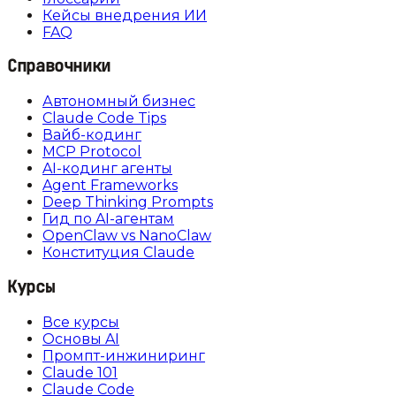
Кейсы внедрения ИИ
FAQ
Справочники
Автономный бизнес
Claude Code Tips
Вайб-кодинг
MCP Protocol
AI-кодинг агенты
Agent Frameworks
Deep Thinking Prompts
Гид по AI-агентам
OpenClaw vs NanoClaw
Конституция Claude
Курсы
Все курсы
Основы AI
Промпт-инжиниринг
Claude 101
Claude Code