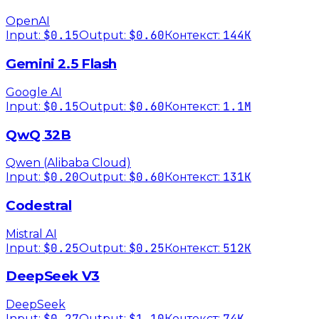
OpenAI
$0.15
$0.60
144K
Input:
Output:
Контекст:
Gemini 2.5 Flash
Google AI
$0.15
$0.60
1.1M
Input:
Output:
Контекст:
QwQ 32B
Qwen (Alibaba Cloud)
$0.20
$0.60
131K
Input:
Output:
Контекст:
Codestral
Mistral AI
$0.25
$0.25
512K
Input:
Output:
Контекст:
DeepSeek V3
DeepSeek
$0.27
$1.10
74K
Input:
Output:
Контекст: