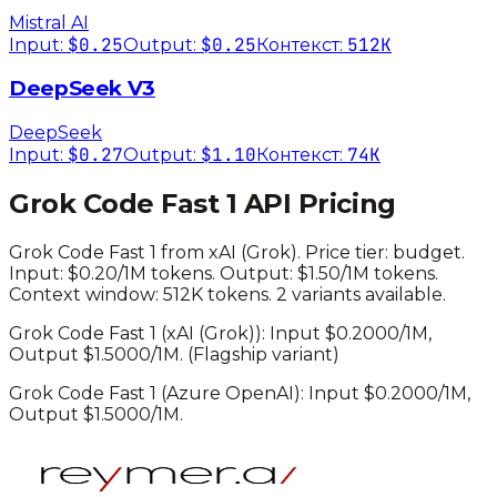
Mistral AI
$0.25
$0.25
512K
Input:
Output:
Контекст:
DeepSeek V3
DeepSeek
$0.27
$1.10
74K
Input:
Output:
Контекст:
Grok Code Fast 1
API Pricing
Grok Code Fast 1
from
xAI (Grok)
. Price tier:
budget
.
Input: $0.20/1M tokens. Output: $1.50/1M tokens.
Context window: 512K tokens.
2 variants available.
Grok Code Fast 1
(
xAI (Grok)
): Input $
0.2000
/1M,
Output $
1.5000
/1M.
(Flagship variant)
Grok Code Fast 1
(
Azure OpenAI
): Input $
0.2000
/1M,
Output $
1.5000
/1M.