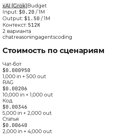
xAI (Grok)
Budget
$0.20
Input:
/ 1M
$1.50
Output:
/ 1M
512K
Контекст:
2
вариант
а
chat
reasoning
agents
coding
Стоимость по сценариям
Чат-бот
$0.000950
1,000
in +
500
out
RAG
$0.00206
10,000
in +
1,000
out
Код
$0.00346
5,000
in +
2,000
out
Статья
$0.00640
2,000
in +
4,000
out