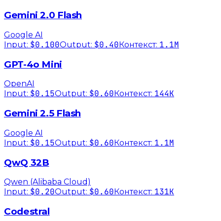
Gemini 2.0 Flash
Google AI
$0.100
$0.40
1.1M
Input:
Output:
Контекст:
GPT-4o Mini
OpenAI
$0.15
$0.60
144K
Input:
Output:
Контекст:
Gemini 2.5 Flash
Google AI
$0.15
$0.60
1.1M
Input:
Output:
Контекст:
QwQ 32B
Qwen (Alibaba Cloud)
$0.20
$0.60
131K
Input:
Output:
Контекст:
Codestral