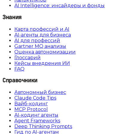
AI Intelligence: инсайдеры и фонды
Знания
Карта профессий и AI
AI-агенты для бизнеса
AI для профессий
Gartner MQ анализы
Оценка автономизации
Глоссарий
Кейсы внедрения ИИ
FAQ
Справочники
Автономный бизнес
Claude Code Tips
Вайб-кодинг
MCP Protocol
AI-кодинг агенты
Agent Frameworks
Deep Thinking Prompts
Гид по AI-агентам