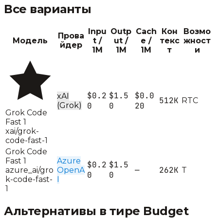
Все варианты
Inpu
Outp
Cach
Кон
Возмо
Прова
Модель
t /
ut /
e /
текс
жност
йдер
1M
1M
1M
т
и
$0.2
$1.5
$0.0
xAI
512K
R
T
C
(Grok)
0
0
20
Grok Code
Fast 1
xai/grok-
code-fast-1
Grok Code
Fast 1
Azure
$0.2
$1.5
—
262K
azure_ai/gro
OpenA
T
0
0
k-code-fast-
I
1
Альтернативы в тире
Budget