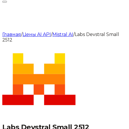
Главная
/
Цены AI API
/
Mistral AI
/
Labs Devstral Small
2512
Labs Devstral Small 2512