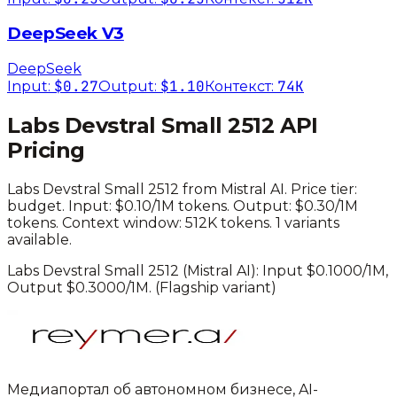
DeepSeek V3
DeepSeek
$0.27
$1.10
74K
Input:
Output:
Контекст:
Labs Devstral Small 2512
API
Pricing
Labs Devstral Small 2512
from
Mistral AI
. Price tier:
budget
.
Input: $0.10/1M tokens. Output: $0.30/1M
tokens.
Context window: 512K tokens.
1 variants
available.
Labs Devstral Small 2512
(
Mistral AI
): Input $
0.1000
/1M,
Output $
0.3000
/1M.
(Flagship variant)
Медиапортал об автономном бизнесе, AI-