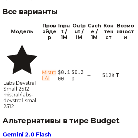
Все варианты
Пров
Inpu
Outp
Cach
Кон
Возмо
Модель
айде
t /
ut /
e /
тек
жност
р
1M
1M
1M
ст
и
$0.1
$0.3
Mistra
—
512K
T
l AI
00
0
Labs Devstral
Small 2512
mistral/labs-
devstral-small-
2512
Альтернативы в тире
Budget
Gemini 2.0 Flash