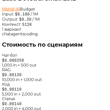
Mistral AI
Budget
$0.100
Input:
/ 1M
$0.30
Output:
/ 1M
512K
Контекст:
1
вариант
chat
agents
coding
Стоимость по сценариям
Чат-бот
$0.000250
1,000
in +
500
out
RAG
$0.00130
10,000
in +
1,000
out
Код
$0.00110
5,000
in +
2,000
out
Статья
$0.00140
2,000
in +
4,000
out