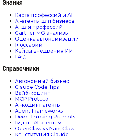
Знания
Карта профессий и AI
AI-агенты для бизнеса
AI для профессий
Gartner MQ анализы
Оценка автономизации
Глоссарий
Кейсы внедрения ИИ
FAQ
Справочники
Автономный бизнес
Claude Code Tips
Вайб-кодинг
MCP Protocol
AI-кодинг агенты
Agent Frameworks
Deep Thinking Prompts
Гид по AI-агентам
OpenClaw vs NanoClaw
Конституция Claude