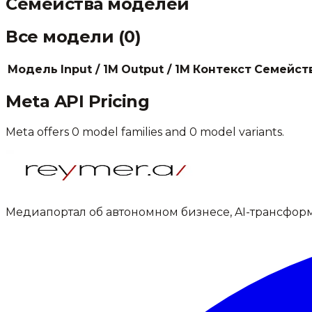
Семейства моделей
Все модели (
0
)
Модель
Input / 1M
Output / 1M
Контекст
Семейст
Meta
API Pricing
Meta
offers
0
model families and
0
model variants.
Медиапортал об автономном бизнесе, AI-трансфор