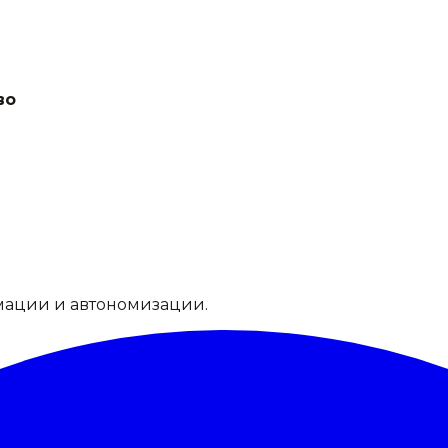
во
мации и автономизации.