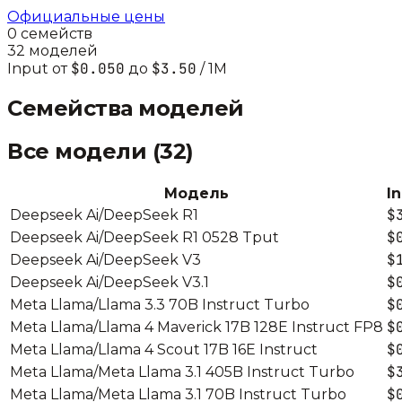
Официальные цены
0
семейств
32
моделей
$0.050
$3.50
Input от
до
/ 1M
Семейства моделей
Все модели (
32
)
Модель
In
$
Deepseek Ai/DeepSeek R1
$
Deepseek Ai/DeepSeek R1 0528 Tput
$
Deepseek Ai/DeepSeek V3
$
Deepseek Ai/DeepSeek V3.1
$
Meta Llama/Llama 3.3 70B Instruct Turbo
$
Meta Llama/Llama 4 Maverick 17B 128E Instruct FP8
$
Meta Llama/Llama 4 Scout 17B 16E Instruct
$
Meta Llama/Meta Llama 3.1 405B Instruct Turbo
$
Meta Llama/Meta Llama 3.1 70B Instruct Turbo