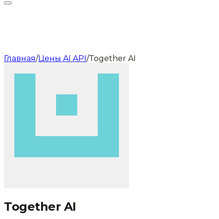
Главная
/
Цены AI API
/
Together AI
Together AI