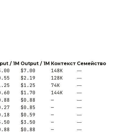
put / 1M
Output / 1M
Контекст
Семейство
3.00
$7.00
148K
—
0.55
$2.19
128K
—
1.25
$1.25
74K
—
0.60
$1.70
144K
—
0.88
$0.88
—
—
0.27
$0.85
—
—
0.18
$0.59
—
—
3.50
$3.50
—
—
0.88
$0.88
—
—