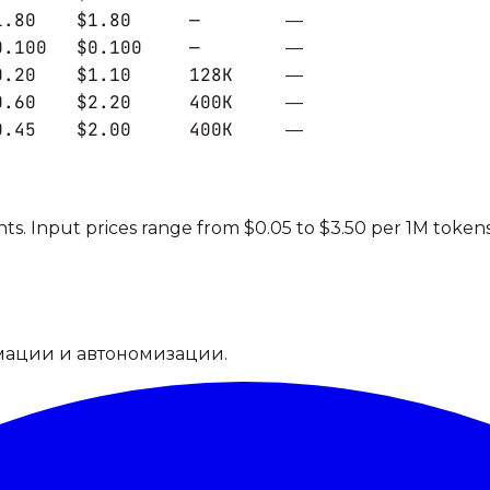
1.80
$1.80
—
—
0.100
$0.100
—
—
0.20
$1.10
128K
—
0.60
$2.20
400K
—
0.45
$2.00
400K
—
ts.
Input prices range from $0.05 to $3.50 per 1M tokens
мации и автономизации.