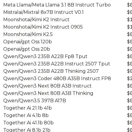
$
Meta Llama/Meta Llama 3.1 8B Instruct Turbo
$
Mistralai/Mixtral 8x7B Instruct V0.1
$
Moonshotai/Kimi K2 Instruct
$
Moonshotai/Kimi K2 Instruct 0905
$
Moonshotai/Kimi K2.5
$
Openai/gpt Oss 120b
$
Openai/gpt Oss 20b
$
Qwen/Qwen3 235B A22B Fp8 Tput
$
Qwen/Qwen3 235B A22B Instruct 2507 Tput
$
Qwen/Qwen3 235B A22B Thinking 2507
$
Qwen/Qwen3 Coder 480B A35B Instruct FP8
$
Qwen/Qwen3 Next 80B A3B Instruct
$
Qwen/Qwen3 Next 80B A3B Thinking
$
Qwen/Qwen3.5 397B A17B
$
Together Ai 21.1b 41b
$
Together Ai 4.1b 8b
$
Together Ai 41.1b 80b
$
Together Ai 8.1b 21b