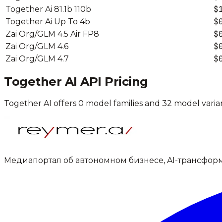
$
Together Ai 81.1b 110b
$
Together Ai Up To 4b
$
Zai Org/GLM 4.5 Air FP8
$
Zai Org/GLM 4.6
$
Zai Org/GLM 4.7
Together AI
API Pricing
Together AI
offers
0
model families and
32
model varian
Медиапортал об автономном бизнесе, AI-трансфор