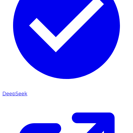
DeepSeek