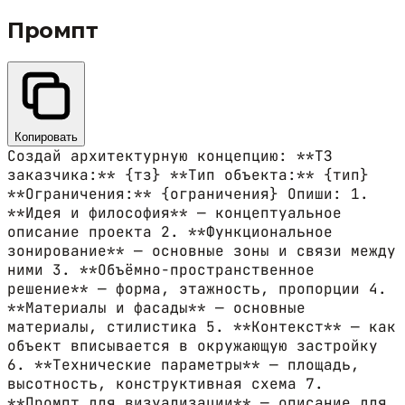
Промпт
Копировать
Создай архитектурную концепцию: **ТЗ
заказчика:** {тз} **Тип объекта:** {тип}
**Ограничения:** {ограничения} Опиши: 1.
**Идея и философия** — концептуальное
описание проекта 2. **Функциональное
зонирование** — основные зоны и связи между
ними 3. **Объёмно-пространственное
решение** — форма, этажность, пропорции 4.
**Материалы и фасады** — основные
материалы, стилистика 5. **Контекст** — как
объект вписывается в окружающую застройку
6. **Технические параметры** — площадь,
высотность, конструктивная схема 7.
**Промпт для визуализации** — описание для