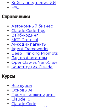
Кейсы внедрения ИИ
FAQ
Справочники
Автономный бизнес
Claude Code Tips
Вайб-кодинг
MCP Protocol
AI-кодинг агенты
Agent Frameworks
Deep Thinking Prompts
Гид по AI-агентам
OpenClaw vs NanoClaw
Конституция Claude
Курсы
Все курсы
Основы AI
Промпт-инжиниринг
Claude 101
Claude Code