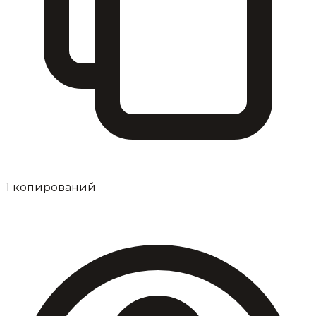
1
копирований