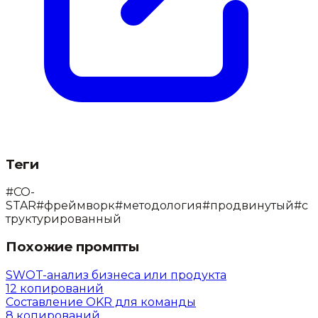
Теги
#
CO-
STAR
#
фреймворк
#
методология
#
продвинутый
#
с
труктурированный
Похожие промпты
SWOT-анализ бизнеса или продукта
12
копирований
Составление OKR для команды
8
копирований