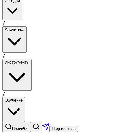
Сегодня
/
Аналитика
/
Инструменты
/
Обучение
⌘K
Поиск
Подписаться