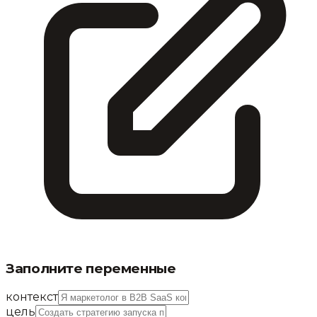
Заполните переменные
контекст
цель