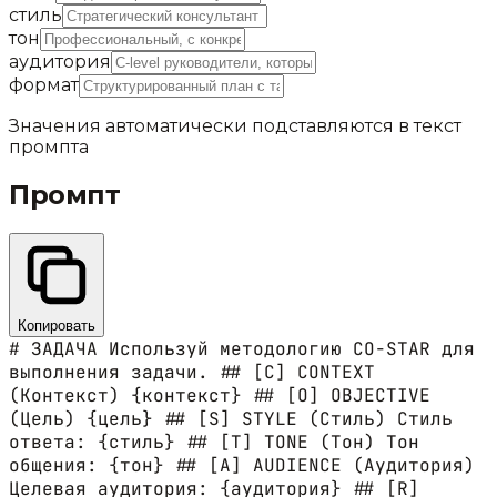
стиль
тон
аудитория
формат
Значения автоматически подставляются в текст
промпта
Промпт
Копировать
# ЗАДАЧА Используй методологию CO-STAR для
выполнения задачи. ## [C] CONTEXT
(Контекст) {контекст} ## [O] OBJECTIVE
(Цель) {цель} ## [S] STYLE (Стиль) Стиль
ответа: {стиль} ## [T] TONE (Тон) Тон
общения: {тон} ## [A] AUDIENCE (Аудитория)
Целевая аудитория: {аудитория} ## [R]