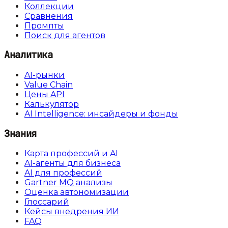
Коллекции
Сравнения
Промпты
Поиск для агентов
Аналитика
AI-рынки
Value Chain
Цены API
Калькулятор
AI Intelligence: инсайдеры и фонды
Знания
Карта профессий и AI
AI-агенты для бизнеса
AI для профессий
Gartner MQ анализы
Оценка автономизации
Глоссарий
Кейсы внедрения ИИ
FAQ