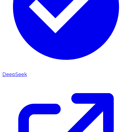
DeepSeek