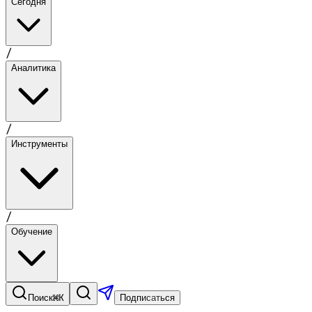
Сегодня
/
Аналитика
/
Инструменты
/
Обучение
⌘K
Поиск
Подписаться