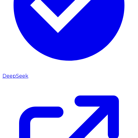
DeepSeek