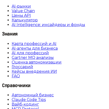
AI-рынки
Value Chain
Цены API
Калькулятор
AI Intelligence: инсайдеры и фонды
Знания
Карта профессий и AI
AI-агенты для бизнеса
AI для профессий
Gartner MQ анализы
Оценка автономизации
Глоссарий
Кейсы внедрения ИИ
FAQ
Справочники
Автономный бизнес
Claude Code Tips
Вайб-кодинг
MCP Protocol