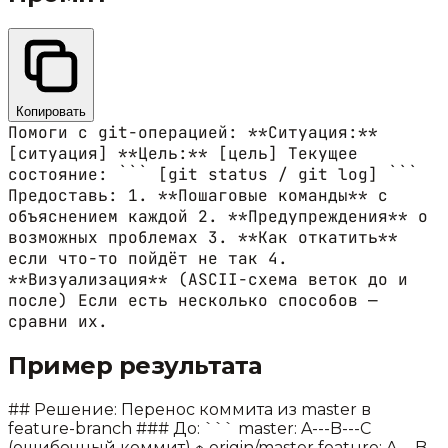
Копировать
Помоги с git-операцией: **Ситуация:**
[ситуация] **Цель:** [цель] Текущее
состояние: ``` [git status / git log] ```
Предоставь: 1. **Пошаговые команды** с
объяснением каждой 2. **Предупреждения** о
возможных проблемах 3. **Как откатить**
если что-то пойдёт не так 4.
**Визуализация** (ASCII-схема веток до и
после) Если есть несколько способов —
сравни их.
Пример результата
## Решение: Перенос коммита из master в
feature-branch ### До: ``` master: A---B---C
(ошибочный коммит) ↑ origin/master feature: A---B