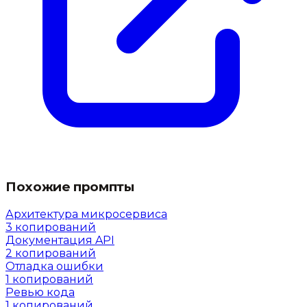
Похожие промпты
Архитектура микросервиса
3
копирований
Документация API
2
копирований
Отладка ошибки
1
копирований
Ревью кода
1
копирований