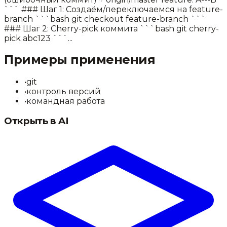
``` ### Шаг 1: Создаём/переключаемся на feature-
branch ```bash git checkout feature-branch ```
### Шаг 2: Cherry-pick коммита ```bash git cherry-
pick abc123 ```...
Примеры применения
•
git
•
контроль версий
•
командная работа
Открыть в AI