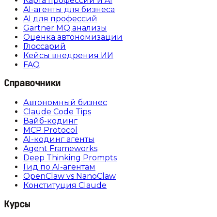
Карта профессий и AI
AI-агенты для бизнеса
AI для профессий
Gartner MQ анализы
Оценка автономизации
Глоссарий
Кейсы внедрения ИИ
FAQ
Справочники
Автономный бизнес
Claude Code Tips
Вайб-кодинг
MCP Protocol
AI-кодинг агенты
Agent Frameworks
Deep Thinking Prompts
Гид по AI-агентам
OpenClaw vs NanoClaw
Конституция Claude
Курсы