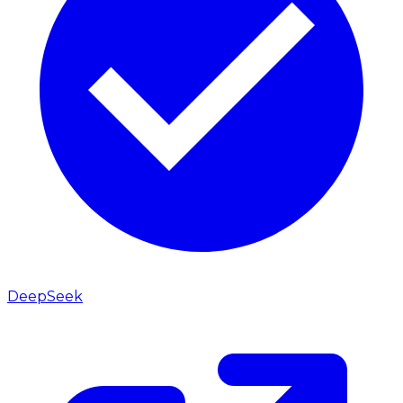
DeepSeek