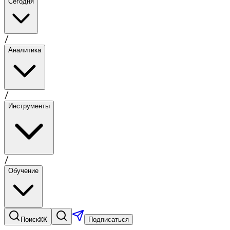
Сегодня
/
Аналитика
/
Инструменты
/
Обучение
⌘K
Поиск
Подписаться