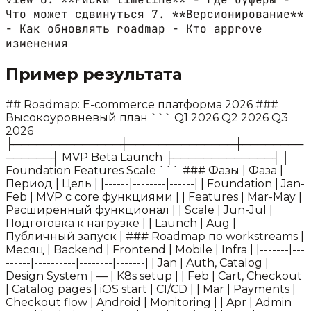
Что может сдвинуться 7. **Версионирование**
- Как обновлять roadmap - Кто approve
изменения
Пример результата
## Roadmap: E-commerce платформа 2026 ###
Высокоуровневый план ``` Q1 2026 Q2 2026 Q3
2026
├──────────────┼──────────────┼────────
──────┤ MVP Beta Launch ├─────────────┤ │
Foundation Features Scale ``` ### Фазы | Фаза |
Период | Цель | |------|--------|------| | Foundation | Jan-
Feb | MVP с core функциями | | Features | Mar-May |
Расширенный функционал | | Scale | Jun-Jul |
Подготовка к нагрузке | | Launch | Aug |
Публичный запуск | ### Roadmap по workstreams |
Месяц | Backend | Frontend | Mobile | Infra | |-------|---
------|----------|--------|-------| | Jan | Auth, Catalog |
Design System | — | K8s setup | | Feb | Cart, Checkout
| Catalog pages | iOS start | CI/CD | | Mar | Payments |
Checkout flow | Android | Monitoring | | Apr | Admin