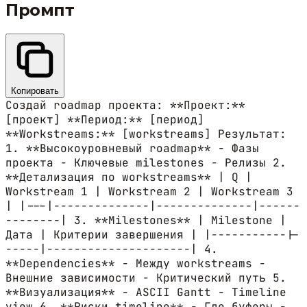
Промпт
Копировать
Создай roadmap проекта: **Проект:**
[проект] **Период:** [период]
**Workstreams:** [workstreams] Результат:
1. **Высокоуровневый roadmap** - Фазы
проекта - Ключевые milestones - Релизы 2.
**Детализация по workstreams** | Q |
Workstream 1 | Workstream 2 | Workstream 3
| |---|--------------|--------------|------
--------| 3. **Milestones** | Milestone |
Дата | Критерии завершения | |-----------|-
-----|---------------------| 4.
**Dependencies** - Между workstreams -
Внешние зависимости - Критический путь 5.
**Визуализация** - ASCII Gantt - Timeline
view 6. **Риски timeline** - Где буферы -