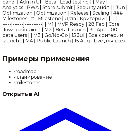
panel | Admin UI | Beta | Load testing | | May |
Analytics | PWA | Store submit | Security audit | | Jun |
Optimization | Optimization | Release | Scaling | ###
Milestones | # | Milestone | Дата | Критерии | |---|------
-----|------|----------| | M1 | MVP Ready | 28 Feb | Core
flows работают | | M2 | Beta Launch | 30 Apr | 100
beta users | | M3 | Go/No-Go | 15 Jul | Все критерии
launch | | M4 | Public Launch | 15 Aug | Live для всех
|...
Примеры применения
•
roadmap
•
планирование
•
milestones
Открыть в AI