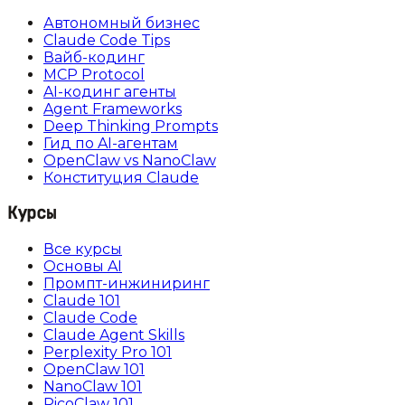
Автономный бизнес
Claude Code Tips
Вайб-кодинг
MCP Protocol
AI-кодинг агенты
Agent Frameworks
Deep Thinking Prompts
Гид по AI-агентам
OpenClaw vs NanoClaw
Конституция Claude
Курсы
Все курсы
Основы AI
Промпт-инжиниринг
Claude 101
Claude Code
Claude Agent Skills
Perplexity Pro 101
OpenClaw 101
NanoClaw 101
PicoClaw 101