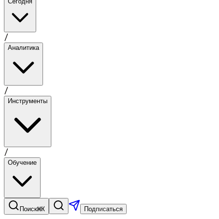
Сегодня
/
Аналитика
/
Инструменты
/
Обучение
⌘K
Поиск
Подписаться