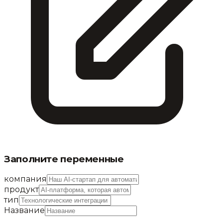
Заполните переменные
компания
продукт
тип
Название