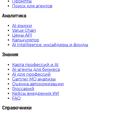
Промпты
Поиск для агентов
Аналитика
AI-рынки
Value Chain
Цены API
Калькулятор
AI Intelligence: инсайдеры и фонды
Знания
Карта профессий и AI
AI-агенты для бизнеса
AI для профессий
Gartner MQ анализы
Оценка автономизации
Глоссарий
Кейсы внедрения ИИ
FAQ
Справочники