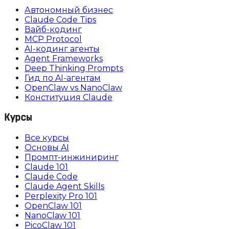
Автономный бизнес
Claude Code Tips
Вайб-кодинг
MCP Protocol
AI-кодинг агенты
Agent Frameworks
Deep Thinking Prompts
Гид по AI-агентам
OpenClaw vs NanoClaw
Конституция Claude
Курсы
Все курсы
Основы AI
Промпт-инжиниринг
Claude 101
Claude Code
Claude Agent Skills
Perplexity Pro 101
OpenClaw 101
NanoClaw 101
PicoClaw 101