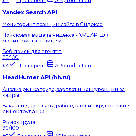
#
3
Проверено
API
production
Yandex Search API
Мониторинг позиций сайта в Яндексе
Поисковая выдача Яндекса - XML API для
мониторинга позиций
Веб-поиск для агентов
85
/100
#
4
Проверено
API
production
HeadHunter API (hh.ru)
Анализ рынка труда, зарплат и конкуренции за
кадры
Вакансии, зарплаты, работодатели - крупнейший
рынок труда РФ
Рынок труда
90
/100