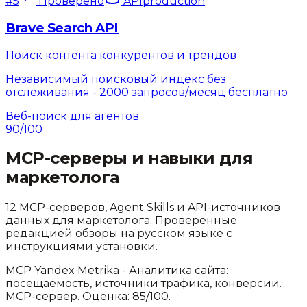
#
5
Проверено
API
production
Brave Search API
Поиск контента конкурентов и трендов
Независимый поисковый индекс без
отслеживания - 2000 запросов/месяц бесплатно
Веб-поиск для агентов
90
/100
MCP-серверы и навыки для
маркетолога
12
MCP-серверов, Agent Skills и API-источников
данных для
маркетолога
. Проверенные
редакцией обзоры на русском языке с
инструкциями установки.
MCP Yandex Metrika
-
Аналитика сайта:
посещаемость, источники трафика, конверсии
.
MCP-сервер.
Оценка: 85/100.