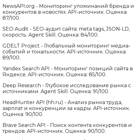
NewsAPI.org
-
Мониторинг упоминаний бренда и
конкурентов в новостях
.
API-источник.
Оценка:
87/100.
SEO Audit
-
SEO-аудит сайта: meta tags, JSON-LD,
скорость
.
Agent Skill.
Оценка: 84/100.
GDELT Project
-
Глобальный мониторинг медиа-
событий и тональности
.
API-источник.
Оценка:
89/100.
Yandex Search API
-
Мониторинг позиций сайта в
Яндексе
.
API-источник.
Оценка: 85/100.
Deep Research
-
Глубокое исследование рынка с
источниками
.
Agent Skill.
Оценка: 91/100.
HeadHunter API (hh.ru)
-
Анализ рынка труда,
зарплат и конкуренции за кадры
.
API-источник.
Оценка: 90/100.
Brave Search API
-
Поиск контента конкурентов и
трендов
.
API-источник.
Оценка: 90/100.