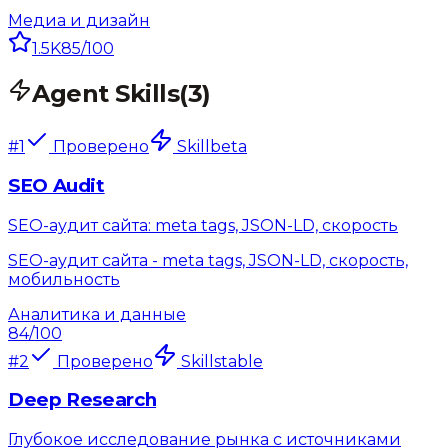
Медиа и дизайн
1.5K
85
/100
Agent Skills
(
3
)
#
1
Проверено
Skill
beta
SEO Audit
SEO-аудит сайта: meta tags, JSON-LD, скорость
SEO-аудит сайта - meta tags, JSON-LD, скорость,
мобильность
Аналитика и данные
84
/100
#
2
Проверено
Skill
stable
Deep Research
Глубокое исследование рынка с источниками