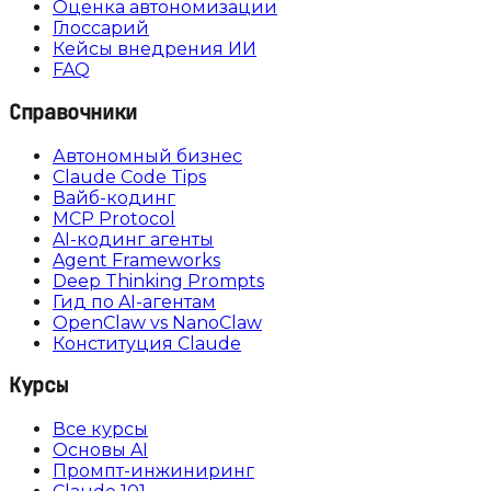
Оценка автономизации
Глоссарий
Кейсы внедрения ИИ
FAQ
Справочники
Автономный бизнес
Claude Code Tips
Вайб-кодинг
MCP Protocol
AI-кодинг агенты
Agent Frameworks
Deep Thinking Prompts
Гид по AI-агентам
OpenClaw vs NanoClaw
Конституция Claude
Курсы
Все курсы
Основы AI
Промпт-инжиниринг