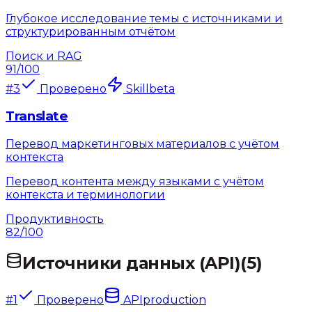
Глубокое исследование темы с источниками и
структурированным отчётом
Поиск и RAG
91
/100
#
3
Проверено
Skill
beta
Translate
Перевод маркетинговых материалов с учётом
контекста
Перевод контента между языками с учётом
контекста и терминологии
Продуктивность
82
/100
Источники данных (API)
(
5
)
#
1
Проверено
API
production