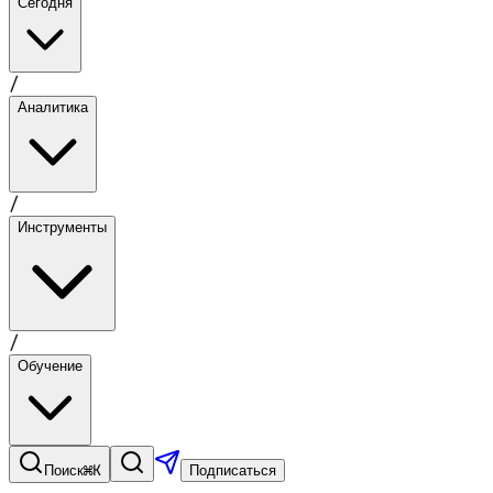
Сегодня
/
Аналитика
/
Инструменты
/
Обучение
⌘K
Поиск
Подписаться