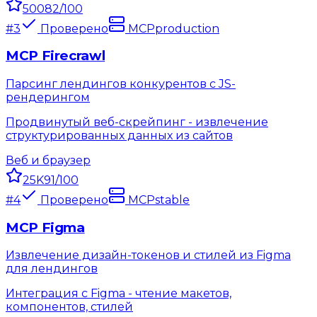
500
82
/100
#
3
Проверено
MCP
production
MCP Firecrawl
Парсинг лендингов конкурентов с JS-
рендерингом
Продвинутый веб-скрейпинг - извлечение
структурированных данных из сайтов
Веб и браузер
25K
91
/100
#
4
Проверено
MCP
stable
MCP Figma
Извлечение дизайн-токенов и стилей из Figma
для лендингов
Интеграция с Figma - чтение макетов,
компонентов, стилей