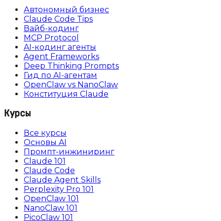
Автономный бизнес
Claude Code Tips
Вайб-кодинг
MCP Protocol
AI-кодинг агенты
Agent Frameworks
Deep Thinking Prompts
Гид по AI-агентам
OpenClaw vs NanoClaw
Конституция Claude
Курсы
Все курсы
Основы AI
Промпт-инжиниринг
Claude 101
Claude Code
Claude Agent Skills
Perplexity Pro 101
OpenClaw 101
NanoClaw 101
PicoClaw 101