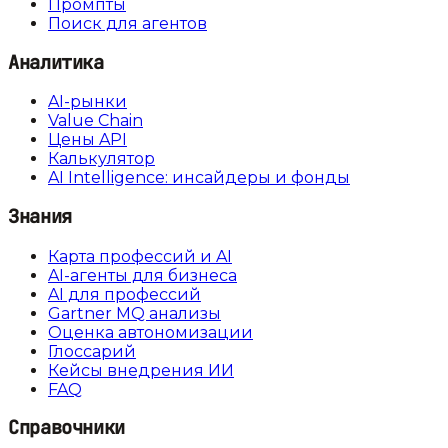
Промпты
Поиск для агентов
Аналитика
AI-рынки
Value Chain
Цены API
Калькулятор
AI Intelligence: инсайдеры и фонды
Знания
Карта профессий и AI
AI-агенты для бизнеса
AI для профессий
Gartner MQ анализы
Оценка автономизации
Глоссарий
Кейсы внедрения ИИ
FAQ
Справочники