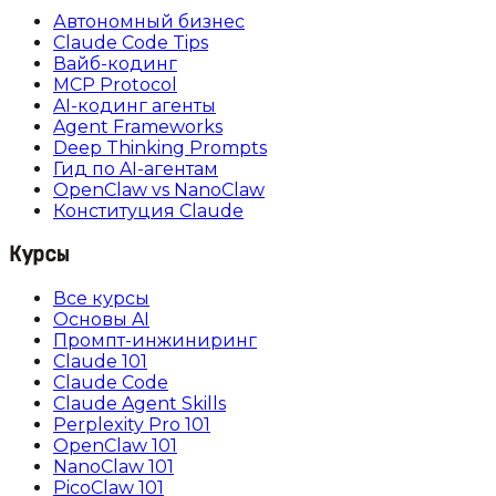
Автономный бизнес
Claude Code Tips
Вайб-кодинг
MCP Protocol
AI-кодинг агенты
Agent Frameworks
Deep Thinking Prompts
Гид по AI-агентам
OpenClaw vs NanoClaw
Конституция Claude
Курсы
Все курсы
Основы AI
Промпт-инжиниринг
Claude 101
Claude Code
Claude Agent Skills
Perplexity Pro 101
OpenClaw 101
NanoClaw 101
PicoClaw 101