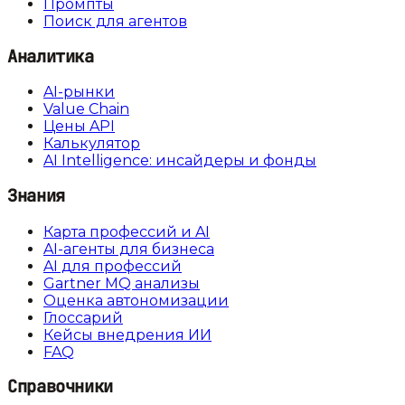
Промпты
Поиск для агентов
Аналитика
AI-рынки
Value Chain
Цены API
Калькулятор
AI Intelligence: инсайдеры и фонды
Знания
Карта профессий и AI
AI-агенты для бизнеса
AI для профессий
Gartner MQ анализы
Оценка автономизации
Глоссарий
Кейсы внедрения ИИ
FAQ
Справочники