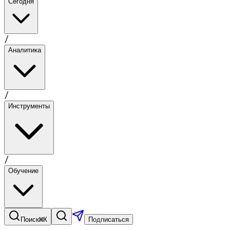
Сегодня
/
Аналитика
/
Инструменты
/
Обучение
⌘K
Поиск
Подписаться