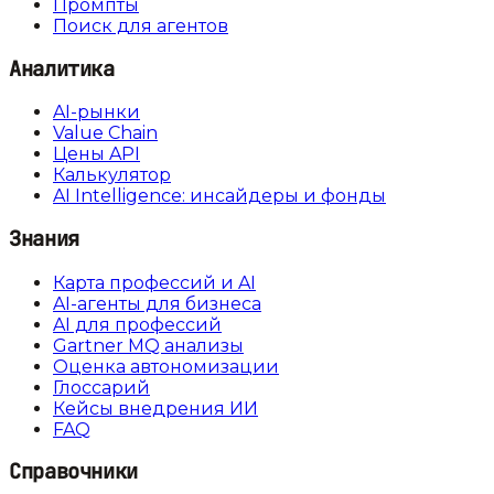
Промпты
Поиск для агентов
Аналитика
AI-рынки
Value Chain
Цены API
Калькулятор
AI Intelligence: инсайдеры и фонды
Знания
Карта профессий и AI
AI-агенты для бизнеса
AI для профессий
Gartner MQ анализы
Оценка автономизации
Глоссарий
Кейсы внедрения ИИ
FAQ
Справочники