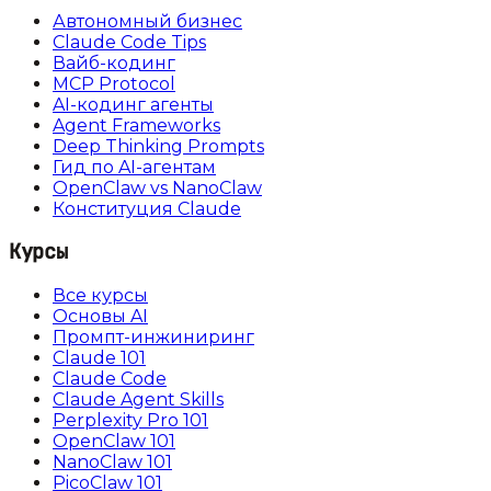
Автономный бизнес
Claude Code Tips
Вайб-кодинг
MCP Protocol
AI-кодинг агенты
Agent Frameworks
Deep Thinking Prompts
Гид по AI-агентам
OpenClaw vs NanoClaw
Конституция Claude
Курсы
Все курсы
Основы AI
Промпт-инжиниринг
Claude 101
Claude Code
Claude Agent Skills
Perplexity Pro 101
OpenClaw 101
NanoClaw 101
PicoClaw 101