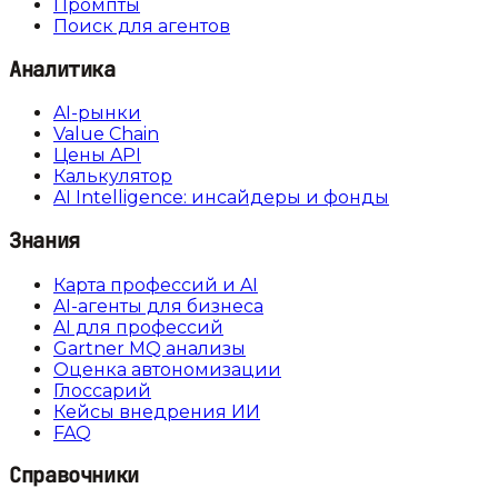
Промпты
Поиск для агентов
Аналитика
AI-рынки
Value Chain
Цены API
Калькулятор
AI Intelligence: инсайдеры и фонды
Знания
Карта профессий и AI
AI-агенты для бизнеса
AI для профессий
Gartner MQ анализы
Оценка автономизации
Глоссарий
Кейсы внедрения ИИ
FAQ
Справочники