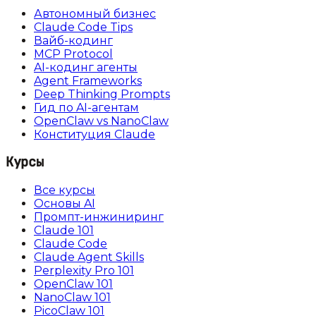
Автономный бизнес
Claude Code Tips
Вайб-кодинг
MCP Protocol
AI-кодинг агенты
Agent Frameworks
Deep Thinking Prompts
Гид по AI-агентам
OpenClaw vs NanoClaw
Конституция Claude
Курсы
Все курсы
Основы AI
Промпт-инжиниринг
Claude 101
Claude Code
Claude Agent Skills
Perplexity Pro 101
OpenClaw 101
NanoClaw 101
PicoClaw 101