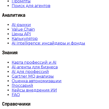
Промпты
Поиск для агентов
Аналитика
AI-рынки
Value Chain
Цены API
Калькулятор
AI Intelligence: инсайдеры и фонды
Знания
Карта профессий и AI
AI-агенты для бизнеса
AI для профессий
Gartner MQ анализы
Оценка автономизации
Глоссарий
Кейсы внедрения ИИ
FAQ
Справочники