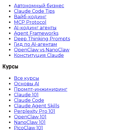
Автономный бизнес
Claude Code Tips
Вайб-кодинг
MCP Protocol
AI-кодинг агенты
Agent Frameworks
Deep Thinking Prompts
Гид по AI-агентам
OpenClaw vs NanoClaw
Конституция Claude
Курсы
Все курсы
Основы AI
Промпт-инжиниринг
Claude 101
Claude Code
Claude Agent Skills
Perplexity Pro 101
OpenClaw 101
NanoClaw 101
PicoClaw 101