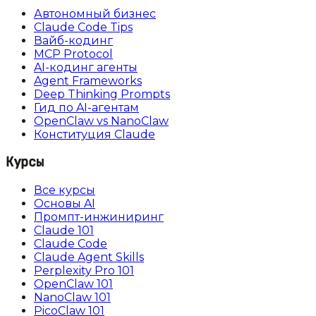
Автономный бизнес
Claude Code Tips
Вайб-кодинг
MCP Protocol
AI-кодинг агенты
Agent Frameworks
Deep Thinking Prompts
Гид по AI-агентам
OpenClaw vs NanoClaw
Конституция Claude
Курсы
Все курсы
Основы AI
Промпт-инжиниринг
Claude 101
Claude Code
Claude Agent Skills
Perplexity Pro 101
OpenClaw 101
NanoClaw 101
PicoClaw 101