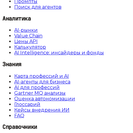
Промпты
Поиск для агентов
Аналитика
AI-рынки
Value Chain
Цены API
Калькулятор
AI Intelligence: инсайдеры и фонды
Знания
Карта профессий и AI
AI-агенты для бизнеса
AI для профессий
Gartner MQ анализы
Оценка автономизации
Глоссарий
Кейсы внедрения ИИ
FAQ
Справочники