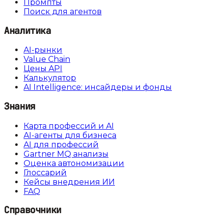
Промпты
Поиск для агентов
Аналитика
AI-рынки
Value Chain
Цены API
Калькулятор
AI Intelligence: инсайдеры и фонды
Знания
Карта профессий и AI
AI-агенты для бизнеса
AI для профессий
Gartner MQ анализы
Оценка автономизации
Глоссарий
Кейсы внедрения ИИ
FAQ
Справочники