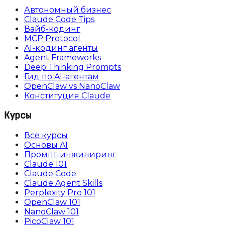
Автономный бизнес
Claude Code Tips
Вайб-кодинг
MCP Protocol
AI-кодинг агенты
Agent Frameworks
Deep Thinking Prompts
Гид по AI-агентам
OpenClaw vs NanoClaw
Конституция Claude
Курсы
Все курсы
Основы AI
Промпт-инжиниринг
Claude 101
Claude Code
Claude Agent Skills
Perplexity Pro 101
OpenClaw 101
NanoClaw 101
PicoClaw 101