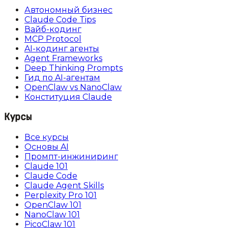
Автономный бизнес
Claude Code Tips
Вайб-кодинг
MCP Protocol
AI-кодинг агенты
Agent Frameworks
Deep Thinking Prompts
Гид по AI-агентам
OpenClaw vs NanoClaw
Конституция Claude
Курсы
Все курсы
Основы AI
Промпт-инжиниринг
Claude 101
Claude Code
Claude Agent Skills
Perplexity Pro 101
OpenClaw 101
NanoClaw 101
PicoClaw 101