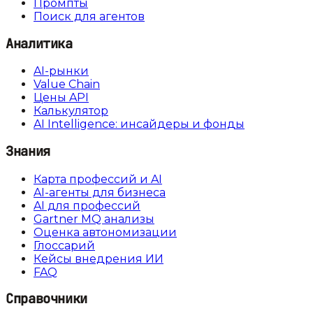
Промпты
Поиск для агентов
Аналитика
AI-рынки
Value Chain
Цены API
Калькулятор
AI Intelligence: инсайдеры и фонды
Знания
Карта профессий и AI
AI-агенты для бизнеса
AI для профессий
Gartner MQ анализы
Оценка автономизации
Глоссарий
Кейсы внедрения ИИ
FAQ
Справочники