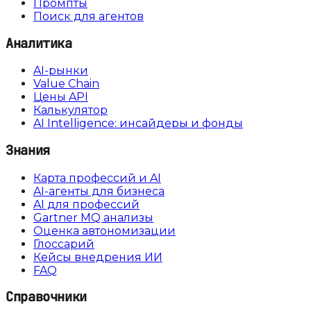
Промпты
Поиск для агентов
Аналитика
AI-рынки
Value Chain
Цены API
Калькулятор
AI Intelligence: инсайдеры и фонды
Знания
Карта профессий и AI
AI-агенты для бизнеса
AI для профессий
Gartner MQ анализы
Оценка автономизации
Глоссарий
Кейсы внедрения ИИ
FAQ
Справочники