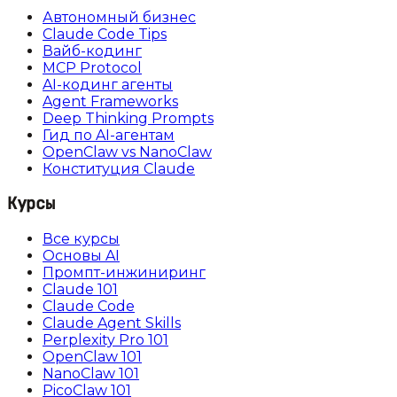
Автономный бизнес
Claude Code Tips
Вайб-кодинг
MCP Protocol
AI-кодинг агенты
Agent Frameworks
Deep Thinking Prompts
Гид по AI-агентам
OpenClaw vs NanoClaw
Конституция Claude
Курсы
Все курсы
Основы AI
Промпт-инжиниринг
Claude 101
Claude Code
Claude Agent Skills
Perplexity Pro 101
OpenClaw 101
NanoClaw 101
PicoClaw 101