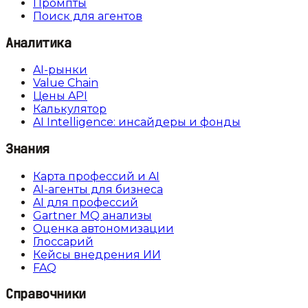
Промпты
Поиск для агентов
Аналитика
AI-рынки
Value Chain
Цены API
Калькулятор
AI Intelligence: инсайдеры и фонды
Знания
Карта профессий и AI
AI-агенты для бизнеса
AI для профессий
Gartner MQ анализы
Оценка автономизации
Глоссарий
Кейсы внедрения ИИ
FAQ
Справочники