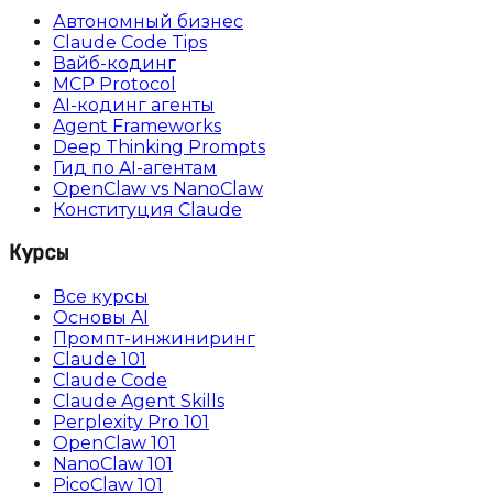
Автономный бизнес
Claude Code Tips
Вайб-кодинг
MCP Protocol
AI-кодинг агенты
Agent Frameworks
Deep Thinking Prompts
Гид по AI-агентам
OpenClaw vs NanoClaw
Конституция Claude
Курсы
Все курсы
Основы AI
Промпт-инжиниринг
Claude 101
Claude Code
Claude Agent Skills
Perplexity Pro 101
OpenClaw 101
NanoClaw 101
PicoClaw 101