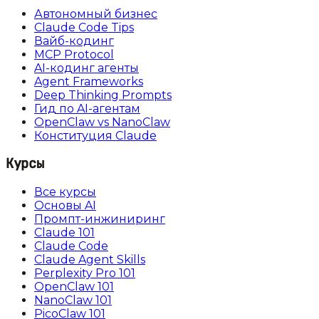
Автономный бизнес
Claude Code Tips
Вайб-кодинг
MCP Protocol
AI-кодинг агенты
Agent Frameworks
Deep Thinking Prompts
Гид по AI-агентам
OpenClaw vs NanoClaw
Конституция Claude
Курсы
Все курсы
Основы AI
Промпт-инжиниринг
Claude 101
Claude Code
Claude Agent Skills
Perplexity Pro 101
OpenClaw 101
NanoClaw 101
PicoClaw 101