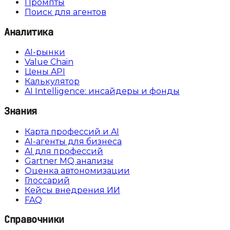
Промпты
Поиск для агентов
Аналитика
AI-рынки
Value Chain
Цены API
Калькулятор
AI Intelligence: инсайдеры и фонды
Знания
Карта профессий и AI
AI-агенты для бизнеса
AI для профессий
Gartner MQ анализы
Оценка автономизации
Глоссарий
Кейсы внедрения ИИ
FAQ
Справочники