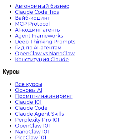
Автономный бизнес
Claude Code Tips
Вайб-кодинг
MCP Protocol
AI-кодинг агенты
Agent Frameworks
Deep Thinking Prompts
Гид по AI-агентам
OpenClaw vs NanoClaw
Конституция Claude
Курсы
Все курсы
Основы AI
Промпт-инжиниринг
Claude 101
Claude Code
Claude Agent Skills
Perplexity Pro 101
OpenClaw 101
NanoClaw 101
PicoClaw 101