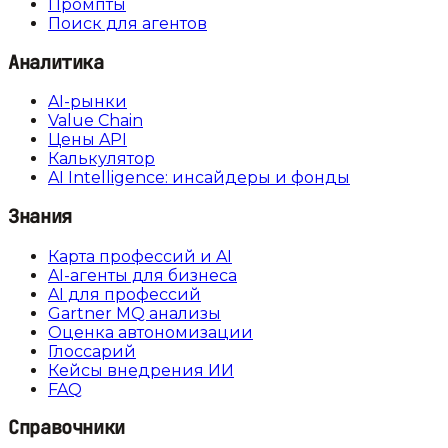
Промпты
Поиск для агентов
Аналитика
AI-рынки
Value Chain
Цены API
Калькулятор
AI Intelligence: инсайдеры и фонды
Знания
Карта профессий и AI
AI-агенты для бизнеса
AI для профессий
Gartner MQ анализы
Оценка автономизации
Глоссарий
Кейсы внедрения ИИ
FAQ
Справочники