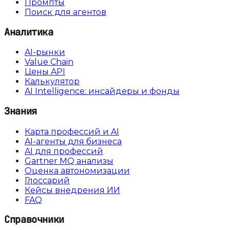
Промпты
Поиск для агентов
Аналитика
AI-рынки
Value Chain
Цены API
Калькулятор
AI Intelligence: инсайдеры и фонды
Знания
Карта профессий и AI
AI-агенты для бизнеса
AI для профессий
Gartner MQ анализы
Оценка автономизации
Глоссарий
Кейсы внедрения ИИ
FAQ
Справочники