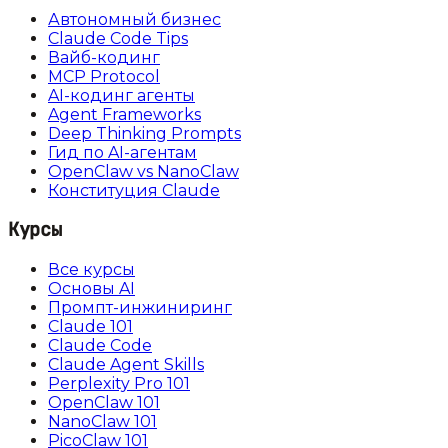
Автономный бизнес
Claude Code Tips
Вайб-кодинг
MCP Protocol
AI-кодинг агенты
Agent Frameworks
Deep Thinking Prompts
Гид по AI-агентам
OpenClaw vs NanoClaw
Конституция Claude
Курсы
Все курсы
Основы AI
Промпт-инжиниринг
Claude 101
Claude Code
Claude Agent Skills
Perplexity Pro 101
OpenClaw 101
NanoClaw 101
PicoClaw 101