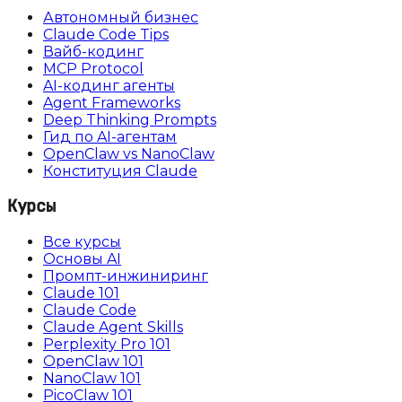
Автономный бизнес
Claude Code Tips
Вайб-кодинг
MCP Protocol
AI-кодинг агенты
Agent Frameworks
Deep Thinking Prompts
Гид по AI-агентам
OpenClaw vs NanoClaw
Конституция Claude
Курсы
Все курсы
Основы AI
Промпт-инжиниринг
Claude 101
Claude Code
Claude Agent Skills
Perplexity Pro 101
OpenClaw 101
NanoClaw 101
PicoClaw 101