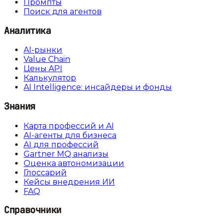
Промпты
Поиск для агентов
Аналитика
AI-рынки
Value Chain
Цены API
Калькулятор
AI Intelligence: инсайдеры и фонды
Знания
Карта профессий и AI
AI-агенты для бизнеса
AI для профессий
Gartner MQ анализы
Оценка автономизации
Глоссарий
Кейсы внедрения ИИ
FAQ
Справочники