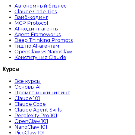
Автономный бизнес
Claude Code Tips
Вайб-кодинг
MCP Protocol
AI-кодинг агенты
Agent Frameworks
Deep Thinking Prompts
Гид по AI-агентам
OpenClaw vs NanoClaw
Конституция Claude
Курсы
Все курсы
Основы AI
Промпт-инжиниринг
Claude 101
Claude Code
Claude Agent Skills
Perplexity Pro 101
OpenClaw 101
NanoClaw 101
PicoClaw 101