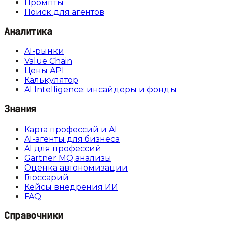
Промпты
Поиск для агентов
Аналитика
AI-рынки
Value Chain
Цены API
Калькулятор
AI Intelligence: инсайдеры и фонды
Знания
Карта профессий и AI
AI-агенты для бизнеса
AI для профессий
Gartner MQ анализы
Оценка автономизации
Глоссарий
Кейсы внедрения ИИ
FAQ
Справочники